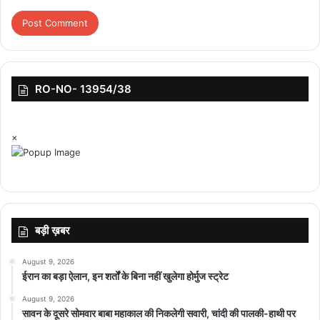
“स्वाद यूपी का” थीम के अंतर्गत व्यंजनों की विशेष प्रदर्शनी लगाई जाएगी। साथ ही
लघु फिल्मों, डिजिटल प्रचार और ब्रांडिंग अभियानों के माध्यम से लोगों को उत्तर
प्रदेश के पारंपरिक स्वाद से जोड़ने की रणनीति तैयार की जा रही है। योगी सरकार
की यह पहल केवल खानपान तक सीमित नहीं मानी जा रही, बल्कि इसे सांस्कृतिक
विरासत, पर्यटन, रोजगार और निर्यात से जोड़कर देखा जा रहा है। माना जा रहा है
RO-NO- 13954/38
कि “एक जनपद एक व्यंजन” योजना आने वाले समय में उत्तर प्रदेश के पारंपरिक
स्वाद को वैश्विक पहचान दिलाने में महत्वपूर्ण भूमिका निभाएगी।
×
बड़ी ख़बर
August 9, 2026
ईरान का बड़ा ऐलान, इन शर्तों के बिना नहीं खुलेगा होर्मुज स्ट्रेट
August 9, 2026
सावन के दूसरे सोमवार बाबा महाकाल की निकलेगी सवारी, चांदी की पालकी-हाथी पर