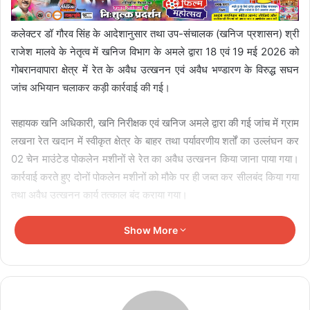
कलेक्टर डॉ गौरव सिंह के आदेशानुसार तथा उप-संचालक (खनिज प्रशासन) श्री
राजेश मालवे के नेतृत्व में खनिज विभाग के अमले द्वारा 18 एवं 19 मई 2026 को
गोबरानवापारा क्षेत्र में रेत के अवैध उत्खनन एवं अवैध भण्डारण के विरुद्ध सघन
जांच अभियान चलाकर कड़ी कार्रवाई की गई।
सहायक खनि अधिकारी, खनि निरीक्षक एवं खनिज अमले द्वारा की गई जांच में ग्राम
लखना रेत खदान में स्वीकृत क्षेत्र के बाहर तथा पर्यावरणीय शर्तों का उल्लंघन कर
02 चेन माउंटेड पोकलेन मशीनों से रेत का अवैध उत्खनन किया जाना पाया गया।
कार्रवाई करते हुए दोनों पोकलेन मशीनों को मौके पर ही जब्त कर सीलबंद किया गया
तथा अवैध उत्खनन कार्य तत्काल बंद कराया गया।
Show More
Related Articles
छत्तीसगढ़ में 700 शिक्षकों का ट्रांसफर, शिक्षा विभाग में बड़े
पैमाने पर तबादले
August 8, 2026