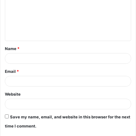
m
m
e
n
t
Name
*
*
Email
*
Website
Save my name, email, and website in this browser for the next
time I comment.