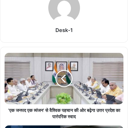
सीड बॉल से हरियाली की ओर बढ़े पिपरिया के विद्यार्थी
August 8, 2026
Desk-1
छत्तीसगढ़ में DFO ट्रांसफर की बड़ी सूची जारी, वन विभाग में
व्यापक फेरबदल
August 8, 2026
Durg में अवैध खनिज परिवहन करने वाले वाहनों पर शिकंजा,
लगाया गया भारी जुर्माना
August 8, 2026
महतारी वंदन की 1,000 रुपये की मदद बनी प्रीति के
आत्मनिर्भर बनने की ताकत
August 8, 2026
‘एक जनपद एक व्यंजन’ से वैश्विक पहचान की ओर बढ़ेगा उत्तर प्रदेश का
पारंपरिक स्वाद
धमतरी में शव दफनाने को लेकर बवाल, हिंदू रीति-रिवाज से
अंतिम संस्कार पर बनी सहमति