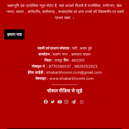
खबरभूमि एक प्रादेशिक न्यूज़ पोर्टल हैं, जहां आपको मिलती हैं राजनैतिक, मनोरंजन, खेल
-जगत, व्यापार , अंर्राष्ट्रीय, छत्तीसगढ़ , मध्याप्रदेश एवं अन्य राज्यो की विश्वशनीय एवं सबसे
प्रथम खबर ।
हमारा पता
स्वामी एवं प्रधान संपादक :
श्री. अजय दुबे
कार्यालय :
बजरंग नगर , आमपारा बाज़ार
जिला :
रायपुर
पिन :
492001
मोबाइल नं. :
8770340537 , 9826252923
ईमेल आईडी :
khabarbhoomi.com@gmail.com
वेबसाइट :
www.khabarbhoomi.com
---------------
सोशल मीडिया से जुड़े
WhatsApp
Facebook
Twitter
YouTube
Instagram
Telegram