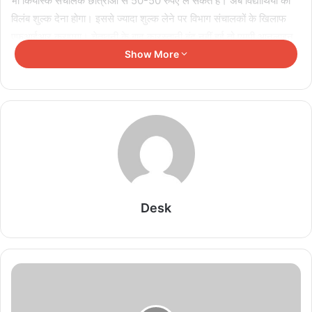
भी कियोस्क संचालक छात्राओं से 50-50 रुपए ले सकते हैं। अब विद्यार्थियों को
विलंब शुल्क देना होगा। इससे ज्यादा शुल्क लेने पर विभाग संचालकों के खिलाफ
एफआईआर कराएगा। चेतावनी के बाद कारस्तानी बंद नहीं हुई तो एमपी आनलाइन
पोर्टल से आईडी बंद कराई जाएगी। इससे वे कियोस्क का संचालन भी नहीं कर
Show More
पाएंगे।
Related Articles
भोपाल में ‘सीक्रेट नागरिक’ करेंगे शिकायतों की निगरानी, पुलिस
कमिश्नर तक पहुंचेगी हर जानकारी
August 9, 2026
Desk
Ola-Uber और Rapido के खिलाफ टैक्सी चालकों में रोष,
मनमानी पर घेराव की चेतावनी
August 9, 2026
सावन के दूसरे सोमवार बाबा महाकाल की निकलेगी सवारी, चांदी
की पालकी-हाथी पर होंगे सवार