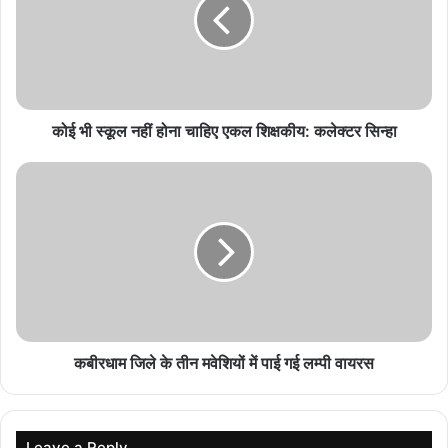
August 9, 2026
भितरवार में बिजली समस्याओं का मौके पर समाधान, विशेष
जनसेवा शिविर में मिली राहत
August 9, 2026
कोई भी स्कूल नहीं होना चाहिए एकल शिक्षकीय: कलेक्टर सिन्हा
MP PWD में इंजीनियरों की प्रमोशन फाइलों पर बवाल, SO
दयानंद उपाध्याय हटाए गए
August 9, 2026
शिवपुरी रेलवे स्टेशन का हुआ कायाकल्प! 20 करोड़ की लागत
से मिलीं अत्याधुनिक सुविधाएं, बदल गई पूरी तस्वीर
August 9, 2026
कबीरधाम जिले के तीन मवेशियों में पाई गई लम्पी वायरस
छात्राओं को वापस होगा पोर्टल जार्च
छात्राओं से पोर्टल चार्ज लेने की गत वर्ष शिकायतें हुई थीं, इसलिए वर्तमान सत्र में
प्रवेश के दौरान अधिकारियों की टीम गठित की जाएगी। छात्राओं की शिकायत
Leave a Reply