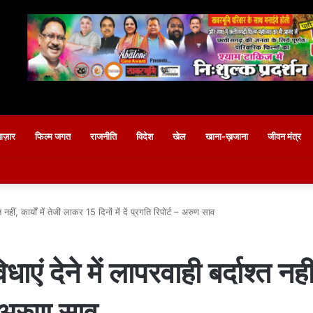
बाज़ार
फिल्म जगत
राजनीति
विदेश
खेल
खाना-ख़जाना
जीवन मंत्र
्त नहीं, कार्यों में तेजी लाकर 15 दिनों में दें प्रगति रिपोर्ट – अरुण साव
धाएं देने में लापरवाही बर्दाश्त नही
 – अरुण साव