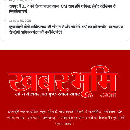
August 10, 2026
रायपुर में BJP की तिरंगा यात्रा आज, CM साय होंगे शामिल; इंडोर स्टेडियम से
ग्रुप-डी (लेवल-1)
32,438
प्रक्रिया जारी
निकलेगा मार्च
सहायक लोको पायलट
10,970
दिसंबर 2026
August 10, 2026
मुख्यमंत्री योगी आदित्यनाथ की सौगात से और संवरेगी अयोध्या की तस्वीर, दशरथ पथ
जूनियर इंजीनियर
2,585
अक्टूबर 2026
से बढ़ेगी धार्मिक पर्यटन की कनेक्टिविटी
सेक्शन कंट्रोलर
368
सितंबर 2026
एनटीपीसी ग्रेजुएट
5,810
जनवरी 2027
एनटीपीसी अंडरग्रेजुएट
3,058
अप्रेल 2027
खबरभूमि एक प्रादेशिक न्यूज़ पोर्टल हैं, जहां आपको मिलती हैं राजनैतिक, मनोरंजन, खेल
-जगत, व्यापार , अंर्राष्ट्रीय, छत्तीसगढ़ , मध्याप्रदेश एवं अन्य राज्यो की विश्वशनीय एवं सबसे
प्रथम खबर ।