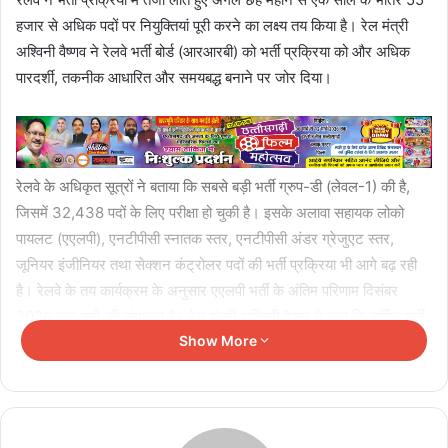
हजार से अधिक पदों पर नियुक्तियां पूरी करने का लक्ष्य तय किया है। रेल मंत्री
अश्विनी वैष्णव ने रेलवे भर्ती बोर्ड (आरआरबी) को भर्ती प्रक्रिया को और अधिक
पारदर्शी, तकनीक आधारित और समयबद्ध बनाने पर जोर दिया।
रेलवे के अधिकृत सूत्रों ने बताया कि सबसे बड़ी भर्ती ग्रुप-डी (लेवल-1) की है,
जिसमें 32,438 पदों के लिए परीक्षा हो चुकी है। इसके अलावा सहायक लोको
पायलट (एएलपी), एनटीपीसी स्नातक स्तर, एनटीपीसी अंडर ग्रेजुएट स्तर,
जूनियर इंजीनियर तथा सेक्शन कंट्रोलर पदों की भर्ती प्रक्रिया भी आगे बढ़ रही
है। रेलवे के तय कार्यक्रम के अनुसार एएलपी भर्ती के अंतिम परिणाम दिसंबर
2026 तक आने की संभावना है। रेल मंत्री अश्विनी वैष्णव ने कहा कि वार्षिक भर्ती
Show More
कैलेंडर और रिक्तियों की नियमित अधिसूचना से उम्मीदवारों को अपनी तैयारी की
बेहतर योजना बनाने में मदद मिली है। रेलवे अब विभागीय परीक्षाओं को भी पूरी तरह
कंप्यूटर आधारित परीक्षा (सीबीटी) प्रणाली में स्थानांतरित करने की दिशा में आगे
बढ़ रहा है।