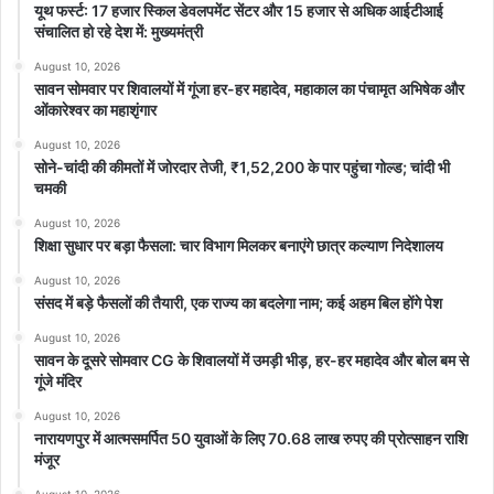
काफी लोकप्रिय साबित हो रही है.
यूथ फर्स्ट: 17 हजार स्किल डेवलपमेंट सेंटर और 15 हजार से अधिक आईटीआई
संचालित हो रहे देश में: मुख्यमंत्री
इस व्यवस्था से उम्मीदवारों को पहले से पता रहता है कि भर्ती कब निकलेगी और
परीक्षा कब आयोजित हो सकती है. इससे उन्हें अपनी तैयारी की बेहतर योजना बनाने
August 10, 2026
सावन सोमवार पर शिवालयों में गूंजा हर-हर महादेव, महाकाल का पंचामृत अभिषेक और
में मदद मिलती है. पहले जहां भर्ती संबंधी अनिश्चितता बनी रहती थी, वहीं अब युवाओं
ओंकारेश्वर का महाशृंगार
को स्पष्ट समय-सीमा मिल रही है।
August 10, 2026
सोने-चांदी की कीमतों में जोरदार तेजी, ₹1,52,200 के पार पहुंचा गोल्ड; चांदी भी
अफवाहों और गलत सूचनाओं पर सख्ती
चमकी
बैठक में रेल मंत्री ने रेलवे भर्ती बोर्डों को उम्मीदवारों और अन्य संबंधित पक्षों के साथ
August 10, 2026
बातचीत मजबूत करने के निर्देश भी दिए. उन्होंने कहा कि भर्ती प्रक्रिया से जुड़ी
शिक्षा सुधार पर बड़ा फैसला: चार विभाग मिलकर बनाएंगे छात्र कल्याण निदेशालय
किसी भी तरह की अफवाह या गलत जानकारी का तुरंत खंडन किया जाना
August 10, 2026
चाहिए.उन्होंने अधिकारियों से कहा कि अभ्यर्थियों तक सही और प्रमाणिक जानकारी
संसद में बड़े फैसलों की तैयारी, एक राज्य का बदलेगा नाम; कई अहम बिल होंगे पेश
समय पर पहुंचाना बेहद जरूरी है. इससे भर्ती प्रक्रिया में पारदर्शिता बनी रहेगी और
August 10, 2026
उम्मीदवारों का भरोसा भी मजबूत होगा।
सावन के दूसरे सोमवार CG के शिवालयों में उमड़ी भीड़, हर-हर महादेव और बोल बम से
गूंजे मंदिर
रेलवे का भर्ती केलेंडर
August 10, 2026
नारायणपुर में आत्मसमर्पित 50 युवाओं के लिए 70.68 लाख रुपए की प्रोत्साहन राशि
मंजूर
भर्ती
पद
संभावित अंतिम चयन