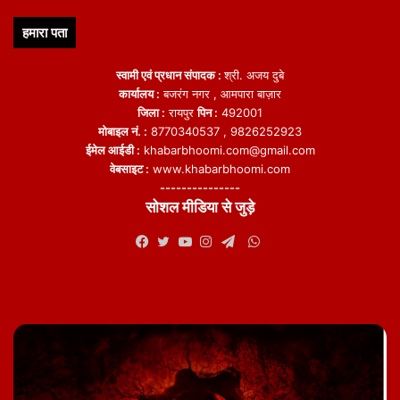
MoU पर साइन होनी है. अगर समझौते पर हस्ताक्षर हो जाते हैं, तो यह ईरान की
हमारा पता
अर्थव्यवस्था के लिए शायद पिछले 40 वर्षों का सबसे बड़ा मोड़ साबित हो सकता है।
स्वामी एवं प्रधान संपादक :
श्री. अजय दुबे
कार्यालय :
बजरंग नगर , आमपारा बाज़ार
जिला :
रायपुर
पिन :
492001
मोबाइल नं. :
8770340537 , 9826252923
ईमेल आईडी :
khabarbhoomi.com@gmail.com
वेबसाइट :
www.khabarbhoomi.com
featured
---------------
सोशल मीडिया से जुड़े
WhatsApp
Facebook
Twitter
YouTube
Instagram
Telegram