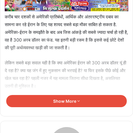
करीब चार दशकों से अमेरिकी प्रतिबंधों, आर्थिक और अंतरराष्ट्रीय दबाव का
सामना कर रहे ईरान के लिए यह शायद सबसे बड़ा मौका साबित हो सकता है.
अमेरिका-ईरान के समझौते के बाद अब जिस आंकड़े की सबसे ज्यादा चर्चा हो रही है,
वह है 300 अरब डॉलर का फंड. यह इतनी बड़ी रकम है कि इससे कई छोटे देशों
की पूरी अर्थव्यवस्था खड़ी की जा सकती है।
लेकिन सबसे बड़ा सवाल यही है कि क्या अमेरिका ईरान को 300 अरब डॉलर यूं ही
दे रहा है? क्या यह जंग में हुए नुकसान की भरपाई है? या फिर इसके पीछे कोई और
खेल चल रहा है? पहली नजर में यह मामला जितना सीधा दिखता है, असलियत
उतनी ही मुश्किल है।
Show More
Related Articles
Heatwave का कहर! यूरोप की ‘गंगा’ सूखने के कगार पर,
सैटेलाइट तस्वीरों में दिखी नदी की मिट्टी