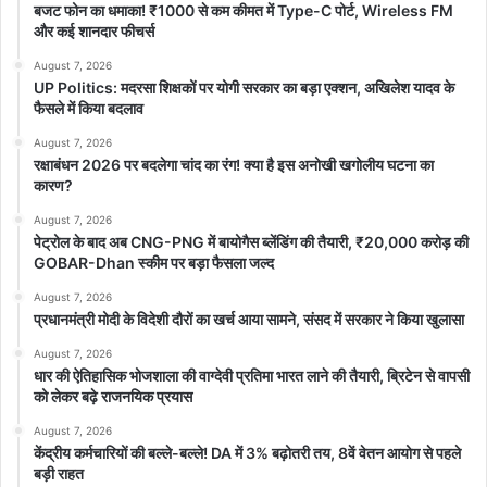
तकनीकें हैं. ईरान के पास दुनिया का दूसरा सबसे बड़ा प्राकृतिक गैस भंडार और
बजट फोन का धमाका! ₹1000 से कम कीमत में Type-C पोर्ट, Wireless FM
और कई शानदार फीचर्स
चौथा सबसे बड़ा तेल भंडार है. लेकिन प्रतिबंधों और निवेश की कमी की वजह से वह
अपनी पूरी क्षमता का इस्तेमाल नहीं कर पाया।
August 7, 2026
UP Politics: मदरसा शिक्षकों पर योगी सरकार का बड़ा एक्शन, अखिलेश यादव के
फैसले में किया बदलाव
अगर यह निवेश आता है तो नई रिफाइनरियां, गैस प्रोसेसिंग यूनिट्स और तेल
August 7, 2026
उत्पादन परियोजनाएं शुरू हो सकती हैं. दूसरा बड़ा क्षेत्र होगा परिवहन और
रक्षाबंधन 2026 पर बदलेगा चांद का रंग! क्या है इस अनोखी खगोलीय घटना का
लॉजिस्टिक्स हो सकता है. ईरान एशिया, यूरोप और मध्य पूर्व को जोड़ने वाले एक
कारण?
अहम पॉइंट पर स्थित है. नए रेलवे नेटवर्क, बंदरगाह, हवाई अड्डे और माल ढुलाई
August 7, 2026
केंद्र बनाए जा सकते हैं. इनके अलावा जंग के दौरान ईरान में कनेक्टिविटी को भी
पेट्रोल के बाद अब CNG-PNG में बायोगैस ब्लेंडिंग की तैयारी, ₹20,000 करोड़ की
धव्स्त किया गया है, कई ब्रिज तबाह किए गए हैं, सभी के रिकंस्ट्रक्शन में इस्तेमाल
GOBAR-Dhan स्कीम पर बड़ा फैसला जल्द
किया जा सकता है।
August 7, 2026
प्रधानमंत्री मोदी के विदेशी दौरों का खर्च आया सामने, संसद में सरकार ने किया खुलासा
क्या ईरान को अलग से भी पैसा मिलेगा?
August 7, 2026
जी हां. 300 अरब डॉलर के निवेश फंड से अलग ईरान के विदेशों में फंसे हुए अरबों
धार की ऐतिहासिक भोजशाला की वाग्देवी प्रतिमा भारत लाने की तैयारी, ब्रिटेन से वापसी
को लेकर बढ़े राजनयिक प्रयास
डॉलर के सरकारी फंड का मुद्दा भी बातचीत का हिस्सा था और MoU में सहमति भी
बनी है. समझौते के शुरुआती चरण में लगभग 24 अरब डॉलर की ब्लॉक की गई
August 7, 2026
केंद्रीय कर्मचारियों की बल्ले-बल्ले! DA में 3% बढ़ोतरी तय, 8वें वेतन आयोग से पहले
संपत्तियां जारी करने पर भी सहमति बनी है. बताया जा रहा है कि इनमें से आधी राशि
बड़ी राहत
अंतिम बातचीत शुरू होने से पहले ही ईरान को दी जा सकती है।