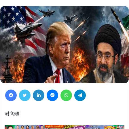
Facebook
Twitter
LinkedIn
Messenger
WhatsApp
Telegram
नई दिल्ली