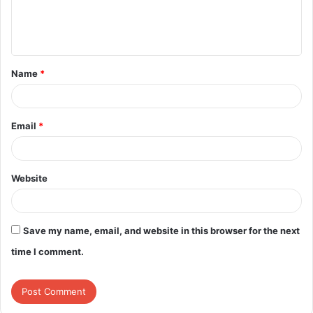
e
n
t
Name
*
*
Email
*
Website
Save my name, email, and website in this browser for the next
time I comment.