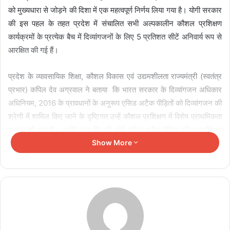
को मुख्यधारा से जोड़ने की दिशा में एक महत्वपूर्ण निर्णय लिया गया है। योगी सरकार
की इस पहल के तहत प्रदेश में संचालित सभी अल्पकालीन कौशल प्रशिक्षण
कार्यक्रमों के प्रत्येक बैच में दिव्यांगजनों के लिए 5 प्रतिशत सीटें अनिवार्य रूप से
आरक्षित की गई हैं।
प्रदेश के व्यावसायिक शिक्षा, कौशल विकास एवं उद्यमशीलता राज्यमंत्री (स्वतंत्र
प्रभार) कपिल देव अग्रवाल ने बताया कि भारत सरकार के दिव्यांगजन अधिकार
अधिनियम, 2016 के प्रावधानों के अनुरूप एसिड अटैक पीड़ितों को दिव्यांगजन की
श्रेणी में शामिल किए जाने के दृष्टिगत उन्हें कौशल प्रशिक्षण में विशेष प्राथमिकता
प्रदान की जाएगी। उन्होंने कहा कि यदि कोई एसिड अटैक पीड़ित महिला प्रशिक्षण
प्राप्त करने की इच्छुक एवं पात्र है, तो उन्हें प्राथमिकता के आधार पर पंजीकृत
Show More
किया जाना सुनिश्चित किया जाए। कौशल विकास केवल रोजगार का माध्यम नहीं,
बल्कि आत्मविश्वास और सम्मान लौटाने का सशक्त जरिया है। उन्होंने कहा कि
मिशन का लक्ष्य है कि प्रशिक्षण एवं रोजगार के माध्यम से इन महिलाओं को समाज में
समान अवसर एवं नई पहचान मिल सके।
Related Articles