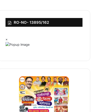
RO-NO- 13895/162
×