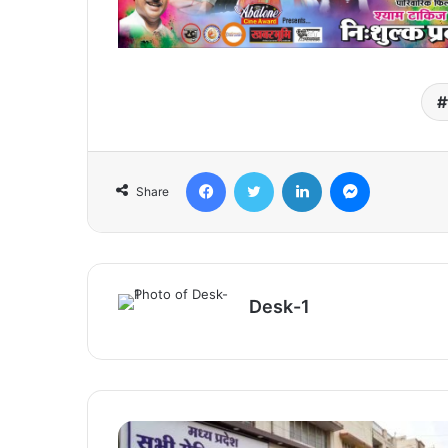
Facebook
Twitter
LinkedIn
Messenger
Share
Desk-1