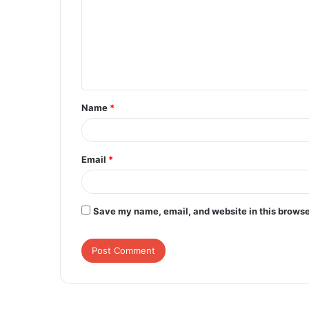
m
m
e
n
t
Name
*
*
Email
*
Save my name, email, and website in this browse