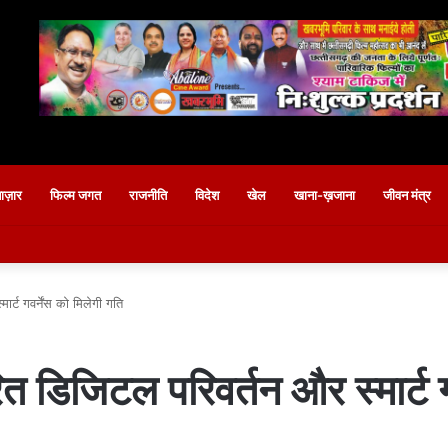
बाज़ार
फिल्म जगत
राजनीति
विदेश
खेल
खाना-ख़जाना
जीवन मंत्र
र्ट गवर्नेंस को मिलेगी गति
त डिजिटल परिवर्तन और स्मार्ट गव