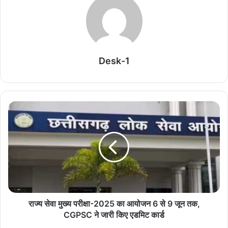
खपत होती थी। कई बार बिचौलियों और भ्रष्टाचार का सामना भी करना पड़ता था।
लेकिन अब वही पूरी प्रक्रिया डिजिटल प्लेटफॉर्म पर आ चुकी है।
Related Articles
Desk-1
CGPSC पेपर लीक केस में हाईकोर्ट सख्त, पूर्व सचिव की
जमानत खारिज, कहा- ‘यह हत्या से भी गंभीर अपराध’
August 6, 2026
बीमारी रोकने की ताक़त आपके पास, संदिग्ध मामलों की सूचना
सीधे सरकार तक पहुंचाएं
August 6, 2026
टीबी के खिलाफ लड़ाई में आगे आएं, बनें किसी मरीज की उम्मीद
August 6, 2026
राज्य सेवा मुख्य परीक्षा-2025 का आयोजन 6 से 9 जून तक,
CGPSC ने जारी किए एडमिट कार्ड
छत्तीसगढ़ में विकास कार्यों की होगी समीक्षा, CM साय करेंगे
पारस राज्य प्रगति पोर्टल का आकलन