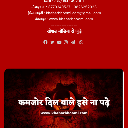
छत्तीसगढ़ सरकार की राजस्व ई-कोर्ट परियोजना केवल तकनीकी सुधार नहीं,
जिला :
रायपुर
पिन :
492001
मोबाइल नं. :
8770340537 , 9826252923
बल्कि आम जनता को न्याय व्यवस्था से सीधे जोड़ने का अभिनव प्रयास है। इसने
ईमेल आईडी :
khabarbhoomi.com@gmail.com
प्रशासन और नागरिकों के बीच की दूरी कम की है तथा न्यायिक प्रक्रिया को
वेबसाइट :
www.khabarbhoomi.com
अधिक पारदर्शी, त्वरित और भरोसेमंद बनाया है।
---------------
डिजिटल इंडिया के इस दौर में छत्तीसगढ़ की यह पहल अन्य राज्यों के लिए भी
सोशल मीडिया से जुड़े
प्रेरणा बन सकती है। यह परियोजना दर्शाती है कि तकनीक का उपयोग केवल
WhatsApp
सुविधाएं बढ़ाने के लिए नहीं, बल्कि शासन को अधिक उत्तरदायी और नागरिक-
Facebook
Twitter
YouTube
Instagram
Telegram
केंद्रित बनाने के लिए भी किया जा सकता है।
राजस्व न्यायालयों की यह डिजिटल यात्रा वास्तव में “गढ़बो नवा छत्तीसगढ़” के
सपने को मजबूत आधार प्रदान कर रही है।जहां न्याय, पारदर्शिता और सुविधा अब
लोगों की उंगलियों पर उपलब्ध है।
विष्णु प्रसाद वर्मा
सहायक संचालक