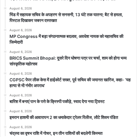
August 6, 2026
ई-कोर्ट परियोजना का एक अत्यंत महत्वपूर्ण पक्ष यह भी है कि विचाराधीन भूमि
भिंड में सहायक सचिव के अपहरण से सनसनी, 13 घंटे तक यातना; बैट से हमला,
पिस्टल दिखाकर जबरन दस्तखत
विवादों की जानकारी अब ऑनलाइन उपलब्ध रहती है। इससे जमीन खरीदने वाले
लोग पहले ही जांच कर सकते हैं कि संबंधित खसरा नंबर पर कोई विवाद या
August 6, 2026
MP Congress में बड़ा संगठनात्मक बदलाव, अवधेश नायक को महासचिव की
न्यायालयीन प्रकरण लंबित तो नहीं है।
जिम्मेदारी
यह व्यवस्था फर्जीवाड़े, अवैध बिक्री और धोखाधड़ी रोकने में अत्यंत प्रभावी
August 6, 2026
साबित हो रही है। पहले कई लोग विवादित भूमि खरीदकर वर्षों तक न्यायालयों के
BRICS Summit Bhopal: दूसरे दिन घोषणा पत्र पर चर्चा, शाम को होगा भव्य
चक्कर काटते रहते थे, लेकिन अब पारदर्शी ऑनलाइन रिकॉर्ड के कारण ऐसी
सांस्कृतिक महोत्सव
घटनाओं में कमी आई है।
August 6, 2026
CGPSC पेपर लीक केस में हाईकोर्ट सख्त, पूर्व सचिव की जमानत खारिज, कहा- ‘यह
तकनीक के सहारे मजबूत हुआ प्रशासन
हत्या से भी गंभीर अपराध’
August 6, 2026
राजस्व ई-कोर्ट प्रणाली के सफल संचालन के लिए प्रदेश के राजस्व
बारिश में बनाएं पान के पत्ते के क्रिस्पी पकौड़े, स्वाद देगा नया ट्विस्ट
न्यायालयों में कंप्यूटर, डिजिटल रिकॉर्ड प्रणाली और हाई-स्पीड इंटरनेट की
August 6, 2026
व्यवस्था सुनिश्चित की गई है। इससे न्यायालयों के कार्य निष्पादन की गति बढ़ी है
इमरान हाशमी की आवारापन 2 का धमाकेदार ट्रेलर रिलीज, लौटे शिवम पंडित
और अधिकारियों की जवाबदेही भी तय हुई है।
August 6, 2026
डिजिटल रिकॉर्ड सुरक्षित सर्वर में संग्रहीत होने से अब फाइलों के गुम होने,
चंद्रमा का वृषभ राशि में गोचर, इन तीन राशियों की बदलेगी किस्मत