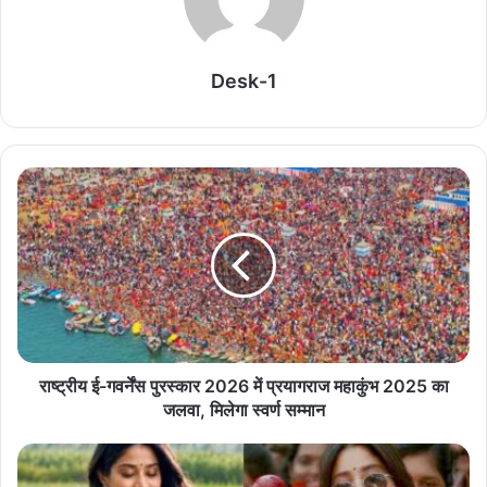
पदाधिकारियों ने की सौजन्य भेंट, विभिन्न महत्वपूर्ण विषयों पर
किया आग्रह
August 6, 2026
Desk-1
Tarun Tejpal Case: यौन उत्पीड़न केस में 10 साल की
कैद, 5 लाख रुपये जुर्माना भी भरना होगा
August 6, 2026
Tehelka Rape Case: हाईकोर्ट ने ट्रायल कोर्ट का
फैसला बदला, तरुण तेजपाल दोषी करार
August 6, 2026
PM मोदी से मिले Netflix के Co-CEO, भारत को
Global Content Hub बनाने पर बनी रणनीति
राष्ट्रीय ई-गवर्नेंस पुरस्कार 2026 में प्रयागराज महाकुंभ 2025 का
August 6, 2026
जलवा, मिलेगा स्वर्ण सम्मान
Deepfake विवाद पर झुके मार्क जुकरबर्ग, कंटेंट मॉडरेशन
की खामियों को लेकर मांगी माफी