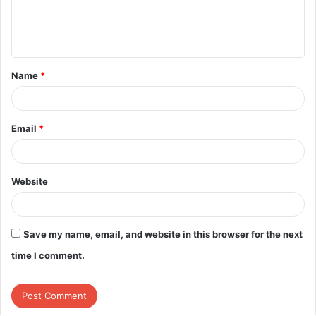
e
n
t
Name
*
*
Email
*
Website
Save my name, email, and website in this browser for the next
time I comment.