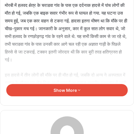
मोरबी में हलवद क्षेत्र के चराडवा गांव के पास एक दर्दनाक हादसे में पांच लोगों की
मौत हो गई, जबकि एक बाइक सवार गंभीर रूप से घायल हो गया. यह घटना उस
समय हुई, जब एक कार वाहन से टकरा गई. हादसा इतना भीषण था कि मौके पर ही
चीख-पुकार मच गई। जानकारी के अनुसार, कार में कुल सात लोग सवार थे, जो
सभी हलवद के रणछोड़गढ़ गांव के रहने वाले थे. यह सभी किसी काम से जा रहे थे,
तभी चराडवा गांव के पास उनकी कार आगे चल रही एक अज्ञात गाड़ी के पिछले
हिस्से से जा टकराई. टक्कर इतनी जोरदार थी कि कार बुरी तरह क्षतिग्रस्त हो
गई।
इस हादसे में तीन लोगों की मौके पर ही मौत हो गई, जबकि दो अन्य ने अस्पताल में
इलाज के दौरान दम तोड़ दिया. बाकी घायलों का इलाज स्थानीय अस्पताल में जारी
है. सूचना के बाद पुलिस टीम मौके पर पहुंची और जायजा लिया. पुलिस ने शव कब्जे
Show More
में लेकर पोस्टमार्टम के लिए भेज दिए हैं. वहीं मामले की जांच शुरू कर दी है।
Related Articles
केंद्रीय संचार मंत्री ज्योतिरादित्य सिंधिया से चेम्बर