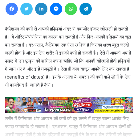
Facebook
Twitter
LinkedIn
Messenger
WhatsApp
Telegram
कैल्शियम की कमी से आपकी हड्डियां अंदर से कमजोर होकर खोखली हो सकती
हैं। ये ऑस्टियोपोरोसिस का कारण बन सकती हैं और फिर आपकी हड्डियों का चूरा
बन सकता है। दरअसल, कैल्शियम एक ऐसा खनिज है जिसका क्षरण बहुत जल्दी-
जल्दी होता है और इसलिए शरीर में इसकी कमी हो सकती है। ऐसे में आपको अपनी
डाइट में उन फूड्स को शामिल करना चाहिए जो कि आपकी खोखली होती हड्डियों
में जान भर दे और इन्हें मजबूती दे। ऐसा ही काम खजूर आपके लिए कर सकता है
(benefits of dates) हैं। इसके अलावा ये आयरन की कमी वाले लोगों के लिए
भी फायदेमंद है, जानते हैं कैसे।
शरीर में कैल्शियम और आयरन की कमी को दूर करने में खजूर खाना आपके लिए
ज्यादा फायदेमंद हो सकता है। दरअसल, खजूर में कैल्शियम और आयरन दोनों की
अच्छी मात्रा होती है जो कि हड्डियों को मजबूती देने के साथ बोन डेंसिटी को बेहतर