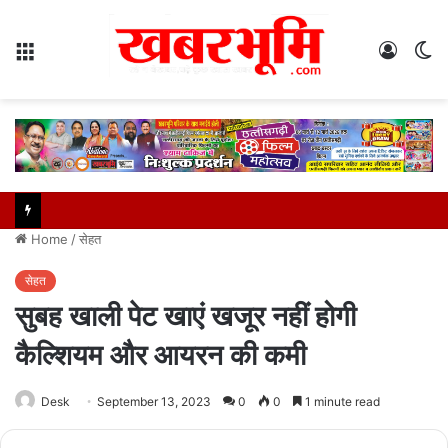
Menu
Log
S
In
sk
Home
/
सेहत
सेहत
सुबह खाली पेट खाएं खजूर नहीं होगी
कैल्शियम और आयरन की कमी
Desk
September 13, 2023
0
0
1 minute read