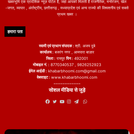
खबरभूमि एक प्रादेशिक न्यूज़ पोर्टल हैं, जहां आपको मिलती हैं राजनैतिक, मनोरंजन, खेल
-जगत, व्यापार , अंर्राष्ट्रीय, छत्तीसगढ़ , मध्याप्रदेश एवं अन्य राज्यो की विश्वशनीय एवं सबसे
प्रथम खबर ।
हमारा पता
स्वामी एवं प्रधान संपादक :
श्री. अजय दुबे
कार्यालय :
बजरंग नगर , आमपारा बाज़ार
जिला :
रायपुर
पिन :
492001
मोबाइल नं. :
8770340537 , 9826252923
ईमेल आईडी :
khabarbhoomi.com@gmail.com
वेबसाइट :
www.khabarbhoomi.com
---------------
सोशल मीडिया से जुड़े
WhatsApp
Facebook
Twitter
YouTube
Instagram
Telegram