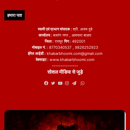
हमारा पता
स्वामी एवं प्रधान संपादक :
श्री. अजय दुबे
कार्यालय :
बजरंग नगर , आमपारा बाज़ार
जिला :
रायपुर
पिन :
492001
मोबाइल नं. :
8770340537 , 9826252923
ईमेल आईडी :
khabarbhoomi.com@gmail.com
वेबसाइट :
www.khabarbhoomi.com
---------------
सोशल मीडिया से जुड़े
WhatsApp
Facebook
Twitter
YouTube
Instagram
Telegram