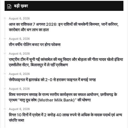
कई के कटेंगे टिकट
बड़ी ख़बर
अब यह संभावना भी बड़ गई है कि इनमें से कई विधायकों के टिकट कट सकते हैं।
पार्टी इनकी सीटों पर दूसरे दावेदारों पर गंभीरता से विचार कर रही है। यदि पार्टी को
August 6, 2026
लगा कि विधायक से ज्यादा पार्टी का अन्य नेता उस सीट पर मजबूत है तो विधायक
आज का राशिफल 7 अगस्त 2026: इन राशियों की चमकेगी किस्मत, जानें करियर,
कारोबार और धन लाभ का हाल
का टिकट कट सकता है। लेकिन अब यह तय माना जा रहा है कि पार्टी बहुत बड़ी
संख्या में विधायकों के टिकट काटने से बचना चाह रही है।
August 6, 2026
तीन वर्षीय रोलिंग बजट पर होगा फोकस
August 6, 2026
राष्ट्रीय टीम में चुनी गईं कांसाबेल की मधु सिदार और बोड़ला की गीता यादव खेलो इंडिया
एक्सीलेंस सेंटर, बिलासपुर में ले रहीं प्रशिक्षण
August 6, 2026
सेमीफाइनल में झारखंड को 2-0 से हराकर फाइनल में बनाई जगह
featured
August 6, 2026
विश्व स्तनपान सप्ताह के राज्य स्तरीय कार्यक्रम का सफल आयोजन, छत्तीसगढ़ के
प्रथम “मातृ दूध कोष (Mother Milk Bank)” की घोषणा
August 6, 2026
विगत 10 दिनों में प्रदेश में 2 करोड़ 40 लाख रुपये से अधिक के मादक पदार्थ एवं अन्य
संपत्ति जब्त