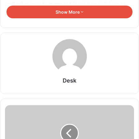
अगली सूची का इंतजार है। खासबात यह है कि इनमें से एक मंत्री तो सात बार
विधायक रह चुके हैं। इनमें विधानसभा के पूर्व अध्यक्ष डॉ. सीतासरन शर्मा का नाम भी
Show More
शामिल हैं। शर्मा पांच बार के विधायक हैं। कुछ ऐसे भी विधायक हैं जो ज्योतिरादित्य
सिंधिया के साथ कांग्रेस छोड़कर भाजपा में शामिल हुए और भाजपा के टिकट पर
फिर से विधायक बने। उनमें कमलेश जाटव, रक्षा संतराम सरोनिया, सुरेश धाकड़,
महेंद्र सिंह सिसौदिया, जजपाल सिंह जज्जी, बृजेंद्र सिंह यादव, नारायण पटेल
शामिल हैं।
Related Articles
Desk
Rajya Sabha: BJP सांसदों के नारों पर गरमाई संसद,
‘आतंकवादी कांग्रेस दफ्तर में मिलेंगे’ बयान से बवाल
August 6, 2026
MP Congress में बड़ा संगठनात्मक बदलाव, अवधेश
नायक को महासचिव की जिम्मेदारी
August 6, 2026