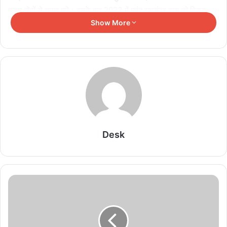
हजार वोटों से चुनाव हारे। इसके बाद 2023 में महंत रामसुंदर दास को टिकट
मिली। उन्हें सबसे बुरी हार का सामना करना पड़ा।
Show More
Related Articles
शिक्षा के क्षेत्र में उत्कृष्ट कार्य के लिए श्रीमती रुपिका लॉरेंस
सम्मानित
August 9, 2026
शिवपुरी रेलवे स्टेशन का हुआ कायाकल्प! 20 करोड़ की लागत
Desk
से मिलीं अत्याधुनिक सुविधाएं, बदल गई पूरी तस्वीर
August 9, 2026
महाकाल के दरबार में उमड़ा आस्था का सैलाब, 8 दिनों में पहुंचे
29 लाख से अधिक श्रद्धालु
August 9, 2026
डाक विभाग का रक्षाबंधन गिफ्ट: बहनों के लिए स्पेशल राखी