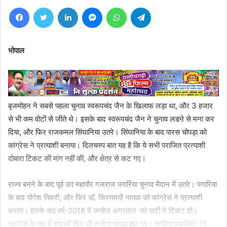
Facebook
Twitter
LinkedIn
Messenger
WhatsApp
Telegram
भोपाल
बृजमोहन ने सबसे पहला चुनाव स्वरूपचंद जैन के खिलाफ लड़ा था, और 3 हजार
से भी कम वोटों से जीते थे। इसके बाद स्वरूपचंद जैन ने चुनाव लडऩे से मना कर
दिया, और फिर राजकमल सिंघानिया उतरे। सिंघानिया के बाद पारस चोपड़ा को
कांग्रेस ने प्रत्याशी बनाया। दिलचस्प बात यह है कि ये सभी पराजित प्रत्याशी
दोबारा टिकट की मांग नहीं की, और क्षेत्र से कट गए।
राज्य बनने के बाद पूर्व उप महापौर गजराज पगारिया चुनाव मैदान में उतरे। पगारिया
के बाद योगेश तिवारी, और फिर डॉ. किरणमयी नायक को कांग्रेस ने प्रत्याशी
बनाया। इसके बाद वर्ष-2018 में कन्हैया अग्रवाल को पार्टी ने टिकट दी।
कांग्रेस के पक्ष में हवा थी फिर भी कन्हैया चुनाव हार गए। कन्हैया तकरीबन 15