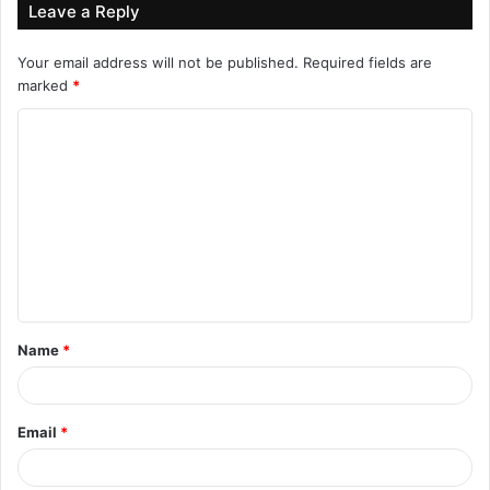
Leave a Reply
Your email address will not be published.
Required fields are
marked
*
C
o
m
m
e
n
t
Name
*
*
Email
*