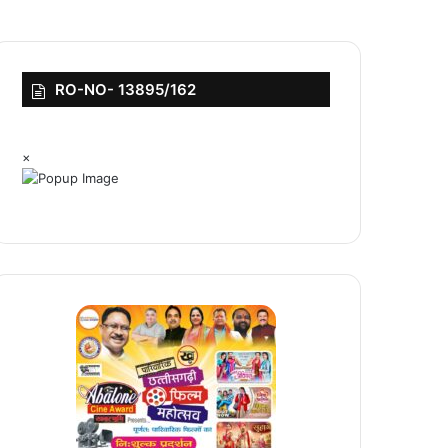
RO-NO- 13895/162
×