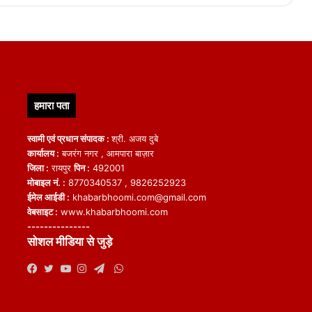
हमारा पता
स्वामी एवं प्रधान संपादक :
श्री. अजय दुबे
कार्यालय :
बजरंग नगर , आमपारा बाज़ार
जिला :
रायपुर
पिन :
492001
मोबाइल नं. :
8770340537 , 9826252923
ईमेल आईडी :
khabarbhoomi.com@gmail.com
वेबसाइट :
www.khabarbhoomi.com
---------------
सोशल मीडिया से जुड़े
WhatsApp
Facebook
Twitter
YouTube
Instagram
Telegram