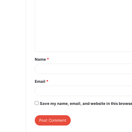
o
m
m
e
n
t
Name
*
*
Email
*
Save my name, email, and website in this browse