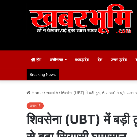
होम
छत्तीसगढ़
मध्यप्रदेश
देश
उत्तर प्रदेश
Breaking News
Home
/
राजनीति
/
शिवसेना (UBT) में बड़ी टूट, 6 सांसदों ने चुनी अलग र
राजनीति
शिवसेना (UBT) में बड़ी ट
से बढ़ा सियासी घमासान