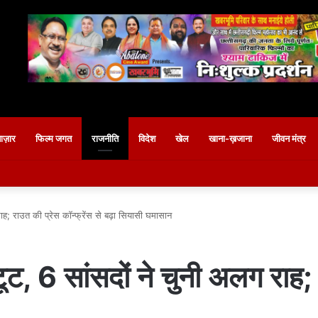
बाज़ार
फिल्म जगत
राजनीति
विदेश
खेल
खाना-ख़जाना
जीवन मंत्र
ाह; राउत की प्रेस कॉन्फ्रेंस से बढ़ा सियासी घमासान
ूट, 6 सांसदों ने चुनी अलग राह; 