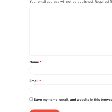
Your email address will not be published.
Required f
C
o
m
m
e
n
t
Name
*
*
Email
*
Save my name, email, and website in this browse