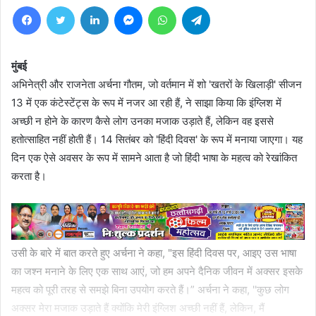
Facebook
Twitter
LinkedIn
Messenger
WhatsApp
Telegram
मुंबई
अभिनेत्री और राजनेता अर्चना गौतम, जो वर्तमान में शो 'खतरों के खिलाड़ी' सीजन
13 में एक कंटेस्टेंट्स के रूप में नजर आ रही हैं, ने साझा किया कि इंग्लिश में
अच्छी न होने के कारण कैसे लोग उनका मजाक उड़ाते हैं, लेकिन वह इससे
हतोत्साहित नहीं होती हैं। 14 सितंबर को 'हिंदी दिवस' के रूप में मनाया जाएगा। यह
दिन एक ऐसे अवसर के रूप में सामने आता है जो हिंदी भाषा के महत्व को रेखांकित
करता है।
उसी के बारे में बात करते हुए अर्चना ने कहा, "इस हिंदी दिवस पर, आइए उस भाषा
का जश्न मनाने के लिए एक साथ आएं, जो हम अपने दैनिक जीवन में अक्सर इसके
महत्व को पूरी तरह से समझे बिना उपयोग करते हैं।” अर्चना ने कहा, ''कुछ लोग
अक्सर मेरा मजाक उड़ाते हैं क्योंकि मेरी इंग्लिश अच्छी नहीं हैं, लेकिन, मैं