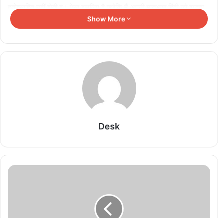
हतोत्साहित नहीं होती हूं। ऐसा इसलिए है क्योंकि मैं अपनी मातृभाषा हिंदी को शुद्धता
Show More
के साथ बोल सकती हूं। मेरा दृढ़ विश्वास है कि आज की वैश्वीकृत दुनिया में, हमें
अपनी संस्कृति और विरासत को महत्व देने की आवश्यकता है। '' उन्होंने यह भी
उम्मीद जताई कि युवा पीढ़ी हिंदी का जश्न मनाने का महत्व सीखेगी।
रोहित शेट्टी द्वारा होस्ट किया जाने वाला स्टंट-बेस्ड रियलिटी शो 'खतरों के
खिलाड़ी 13' मानवीय क्षमता और बहादुरी को दर्शाता है। अर्चना के अलावा शो में
फिलहाल ऐश्वर्या शर्मा, अरिजीत तनेजा, डीनो जेम्स, नायरा बनर्जी, रश्मीत कौर,
शीजान खान, शिव ठाकरे और साउंडस मौफाकिर प्रतियोगी हैं। शो में हाल ही में
अतिथि प्रतियोगी के रूप में ताजिकिस्तान सिंगर अब्दु रोजिक की भी एंट्री हुई।
Desk
'खतरों के खिलाड़ी 13' कलर्स पर प्रसारित होता है। अर्चना ने रियलिटी शो 'बिग
बॉस 16' में भी हिस्सा लिया था, जहां वह तीसरी रनर-अप रहीं।
Related Articles
‘रामायणम्’ की भारत से पहले विदेशों में होगी रिलीज, जानें नमित
मल्होत्रा ने क्यों लिया फैसला