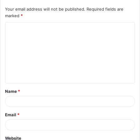
को राशि उपलब्ध कराई जाती है।
Your email address will not be published.
Required fields are
marked
*
C
o
m
m
e
n
t
Name
*
*
Email
*
Website