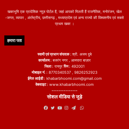
खबरभूमि एक प्रादेशिक न्यूज़ पोर्टल हैं, जहां आपको मिलती हैं राजनैतिक, मनोरंजन, खेल
-जगत, व्यापार , अंर्राष्ट्रीय, छत्तीसगढ़ , मध्याप्रदेश एवं अन्य राज्यो की विश्वशनीय एवं सबसे
प्रथम खबर ।
हमारा पता
स्वामी एवं प्रधान संपादक :
श्री. अजय दुबे
कार्यालय :
बजरंग नगर , आमपारा बाज़ार
जिला :
रायपुर
पिन :
492001
मोबाइल नं. :
8770340537 , 9826252923
ईमेल आईडी :
khabarbhoomi.com@gmail.com
वेबसाइट :
www.khabarbhoomi.com
---------------
सोशल मीडिया से जुड़े
WhatsApp
Facebook
Twitter
YouTube
Instagram
Telegram