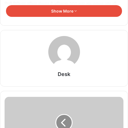
निजी चिकित्सा परीक्षण संस्थान में अधिकतम 300 रुपए तक स्वास्थ्य जांच की
सुविधा दी गई है।
Show More
Related Articles
बच्चों के स्वास्थ्य को लेकर सरकार की बड़ी पहल, मुख्य सचिव ने UNICEF और विभागीय
अधिकारियों संग की बैठक
August 10, 2026
छत्तीसगढ़ में आज से निर्मल पांडेय फिल्म फेस्टिवल का आगाज,
Desk
फिल्मों के जरिए याद किए जाएंगे अभिनेता
August 10, 2026
दिल्ली के मंच पर जीवंत हुई छत्तीसगढ़ की पंडवानी परंपरा,
लोककला ने बिखेरी सांस्कृतिक छटा
August 10, 2026
तीन बहनों का एक साथ मेडिकल में चयन पूरे प्रदेश के लिए है