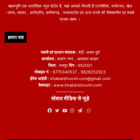
खबरभूमि एक प्रादेशिक न्यूज़ पोर्टल हैं, जहां आपको मिलती हैं राजनैतिक, मनोरंजन, खेल
-जगत, व्यापार , अंर्राष्ट्रीय, छत्तीसगढ़ , मध्याप्रदेश एवं अन्य राज्यो की विश्वशनीय एवं सबसे
प्रथम खबर ।
हमारा पता
स्वामी एवं प्रधान संपादक :
श्री. अजय दुबे
कार्यालय :
बजरंग नगर , आमपारा बाज़ार
जिला :
रायपुर
पिन :
492001
मोबाइल नं. :
8770340537 , 9826252923
ईमेल आईडी :
khabarbhoomi.com@gmail.com
वेबसाइट :
www.khabarbhoomi.com
---------------
सोशल मीडिया से जुड़े
WhatsApp
Facebook
Twitter
YouTube
Instagram
Telegram