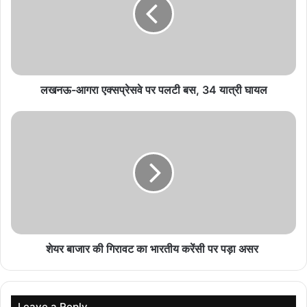
रुख पर टिकी सबकी नजर
August 7, 2026
NCPI में बगावत से सियासी भूचाल, क्या ताहिर, रहमान, पठान
समेत 20 सांसदों की जाएगी सदस्यता?
लखनऊ-आगरा एक्सप्रेसवे पर पलटी बस, 34 यात्री घायल
August 7, 2026
Rajya Sabha: BJP सांसदों के नारों पर गरमाई संसद,
‘आतंकवादी कांग्रेस दफ्तर में मिलेंगे’ बयान से बवाल
August 6, 2026
MP Congress में बड़ा संगठनात्मक बदलाव, अवधेश
नायक को महासचिव की जिम्मेदारी
August 6, 2026
शेयर बाजार की गिरावट का भारतीय करेंसी पर पड़ा असर
इन पांचों राज्यों में तीन दिसंबर को मतगणना होगी। इन चुनावों में करीब 16 करोड़
मतदाता मतदान करने के पात्र होंगे जो कि देश के कुल मतदाताओं का छठा हिस्सा
Leave a Reply