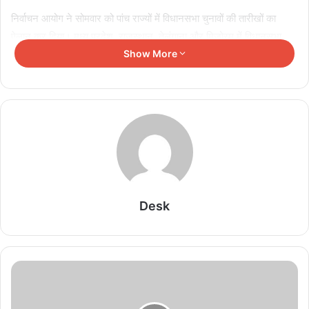
निर्वाचन आयोग ने सोमवार को पांच राज्यों में विधानसभा चुनावों की तारीखों का
ऐलान कर दिया। मध्य प्रदेश, राजस्थान, तेलंगाना और मिजोरम में विधानसभा
चुनाव के लिए एक चरण में क्रमश: 17 नवंबर, 23 नवंबर, 30 नवंबर तथा सात
Show More
नवंबर को मतदान होगा जबकि छत्तीसगढ़ में दो चरणों में सात एवं 17 नवंबर को वोट
डाले जाएंगे।
Related Articles
CJP में AAP कनेक्शन की चर्चा तेज, अभिजीत दीपके समेत
कई नेताओं के नाम आए सामने
August 7, 2026
Desk
लाउडस्पीकर विवाद पर भड़के युसूफ पठान, बोले- मस्जिदों से
हटाए जा रहे स्पीकर; अमित शाह से लगाई गुहार
August 7, 2026
NDA को मिलेगा दो-तिहाई बहुमत? विपक्ष के 22 सांसदों के