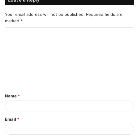
है। लोकसभा चुनावों से पहले ये विधानसभा चुनावों की आखिरी श्रृंखला होगी।
Your email address will not be published.
Required fields are
marked
*
C
o
m
m
e
n
t
Name
*
*
Email
*