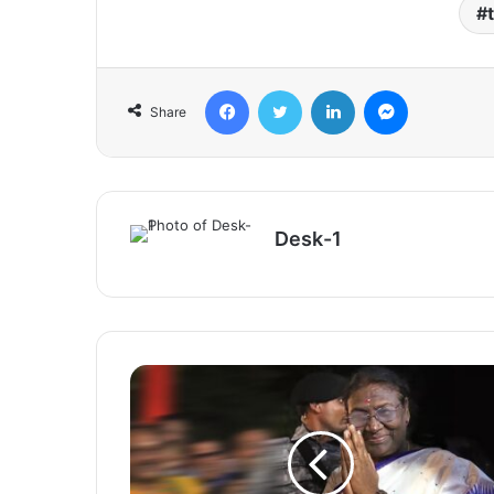
Facebook
Twitter
LinkedIn
Messenger
Share
Desk-1