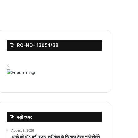
RO-NO- 13954/38
×
बड़ी ख़बर
August 8, 2026
अंगूठे की चोट बनी वजह, श्रीलंका के खिलाफ टेस्ट नहीं खेलेंगे