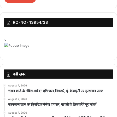
भगवान का स्मरण: अपने ईष्ट देव का नाम लें या हनुमान चालीसा की एक पंक्ति पढ़
लें. इससे मन का डर और नकारात्मक विचार दूर हो जाते हैं.
RO-NO- 13954/38
×
top-news
बड़ी ख़बर
August 7, 2026
राशन कार्ड के लंबित आवेदन होंगे जल्द निपटारे, ई-केवाईसी पर प्रशासन सख्त
August 7, 2026
सरफराज खान का क्रिप्टिक मैसेज वायरल, वापसी के लिए करेंगे पूरा संघर्ष
August 7, 2026