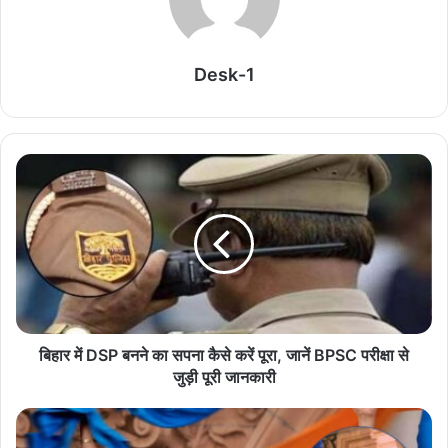
बताए ये नियम
August 7, 2026
Desk-1
वास्तु के अनुसार घर में सोफा टीवी फ्रिज की सही दिशा, बढ़ेगी
बरकत खुशहाली
August 7, 2026
सावन में शिवधामों का रहस्य, त्र्यंबकेश्वर और केदारनाथ की
अद्भुत कथाएं।
August 7, 2026
गरुड़ पुराण में सूर्यास्त बाद अंतिम संस्कार वर्जित, जानें धार्मिक
मान्यता
August 7, 2026
बिहार में DSP बनने का सपना कैसे करें पूरा, जानें BPSC परीक्षा से
रक्षाबंधन 2026 पर बदलेगा चांद का रंग! क्या है इस अनोखी
जुड़ी पूरी जानकारी
खगोलीय घटना का कारण?
August 7, 2026