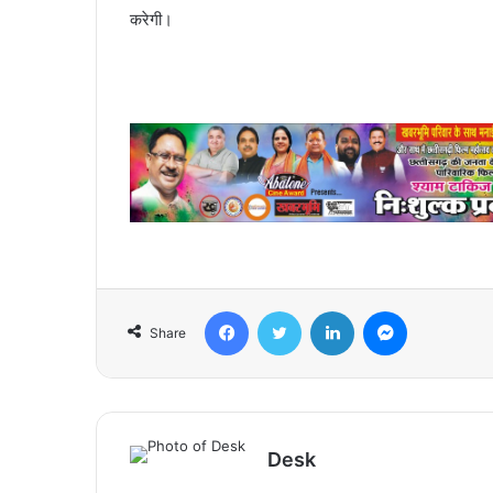
करेगी।
Facebook
Twitter
LinkedIn
Messenger
Share
Desk