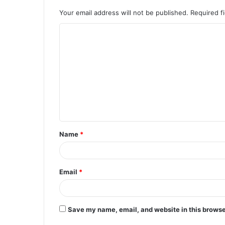
Your email address will not be published.
Required f
C
o
m
m
e
n
t
Name
*
*
Email
*
Save my name, email, and website in this browse