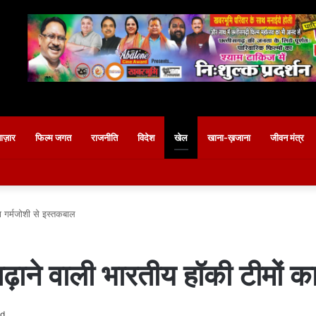
बाज़ार
फिल्म जगत
राजनीति
विदेश
खेल
खाना-ख़जाना
जीवन मंत्र
का गर्मजोशी से इस्तकबाल
 बढ़ाने वाली भारतीय हॉकी टीमों 
ad