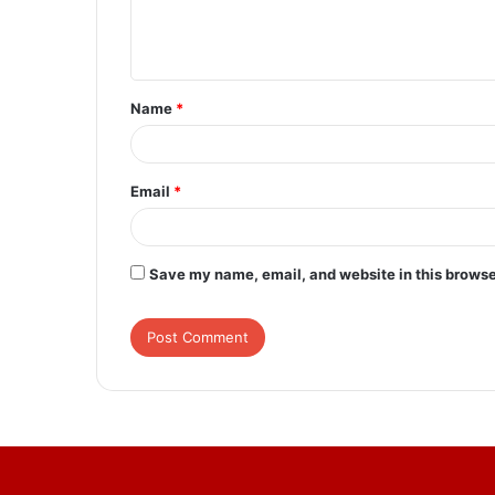
e
n
t
Name
*
*
Email
*
Save my name, email, and website in this browse