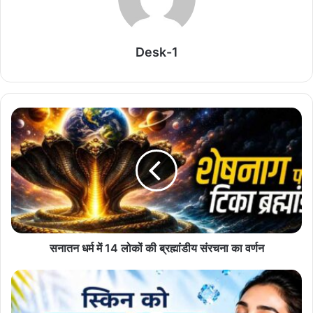
Related Articles
Desk-1
रक्षाबंधन पर लगेगा चंद्र ग्रहण, जानें भारत में असर और सूतक
काल की सच्चाई
August 6, 2026
वास्तु के आसान उपाय, घर में बरकत और समृद्धि बढ़ाने के बताए
गए नियम
August 6, 2026
रामायण में रावण की मां कैकसी की कहानी, जिसने दशानन को
जन्म दिया
August 6, 2026
सनातन धर्म में 14 लोकों की ब्रह्मांडीय संरचना का वर्णन
रामायण फिल्म में मारीच का किरदार, जानें सोने के हिरण की
कहानी
August 5, 2026