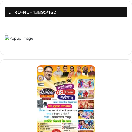
RO-NO- 13895/162
×