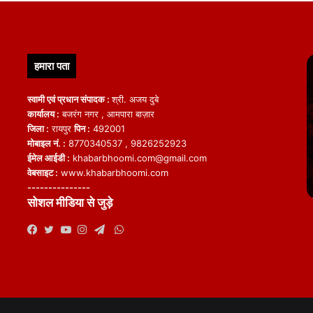
हमारा पता
स्वामी एवं प्रधान संपादक :
श्री. अजय दुबे
कार्यालय :
बजरंग नगर , आमपारा बाज़ार
जिला :
रायपुर
पिन :
492001
मोबाइल नं. :
8770340537 , 9826252923
ईमेल आईडी :
khabarbhoomi.com@gmail.com
वेबसाइट :
www.khabarbhoomi.com
---------------
सोशल मीडिया से जुड़े
WhatsApp
Facebook
Twitter
YouTube
Instagram
Telegram