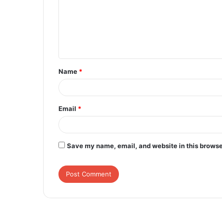
m
e
n
t
Name
*
*
Email
*
Save my name, email, and website in this browse