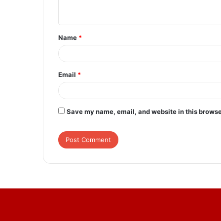
n
t
Name
*
*
Email
*
Save my name, email, and website in this browse