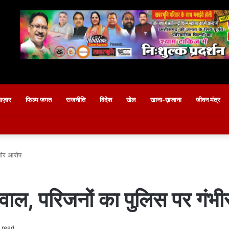
बाज़ार
फिल्म जगत
राजनीति
विदेश
खेल
खाना-ख़जाना
जीवन मंत्र
ंभीर आरोप
 बवाल, परिजनों का पुलिस पर गंभ
 read