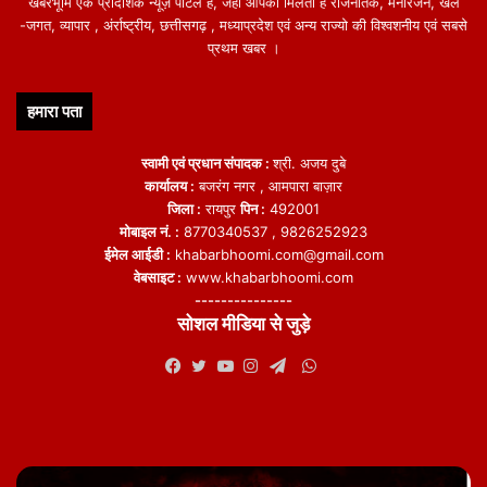
खबरभूमि एक प्रादेशिक न्यूज़ पोर्टल हैं, जहां आपको मिलती हैं राजनैतिक, मनोरंजन, खेल
-जगत, व्यापार , अंर्राष्ट्रीय, छत्तीसगढ़ , मध्याप्रदेश एवं अन्य राज्यो की विश्वशनीय एवं सबसे
प्रथम खबर ।
हमारा पता
स्वामी एवं प्रधान संपादक :
श्री. अजय दुबे
कार्यालय :
बजरंग नगर , आमपारा बाज़ार
जिला :
रायपुर
पिन :
492001
मोबाइल नं. :
8770340537 , 9826252923
ईमेल आईडी :
khabarbhoomi.com@gmail.com
वेबसाइट :
www.khabarbhoomi.com
---------------
सोशल मीडिया से जुड़े
WhatsApp
Facebook
Twitter
YouTube
Instagram
Telegram