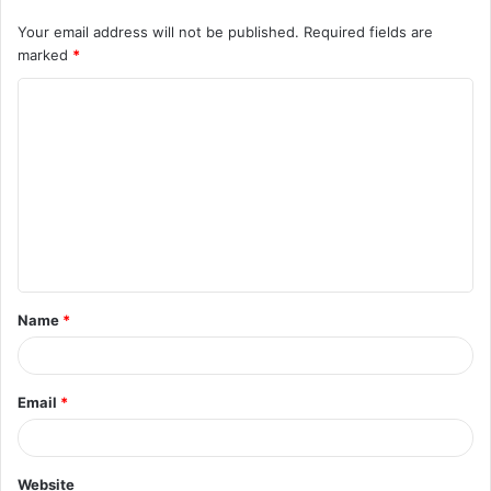
Your email address will not be published.
Required fields are
marked
*
C
top-news
o
m
m
e
n
t
Name
*
*
Email
*
Website