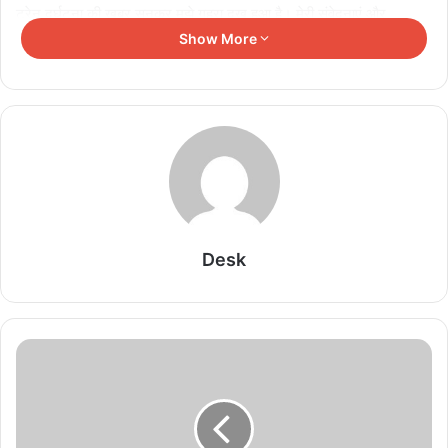
ट्रेन दुर्घटना की खबर सुनकर मुझे गहरा दुख हुआ है। मेरी संवेदनाएं और
प्रार्थनाएं पीड़ितों, उनके परिवारों और आपातकालीन सेवाओं के साथ हैं।''
Show More
Related Articles
पीओके में बढ़ते विरोध के बीच PML-N का यू-टर्न, 99%
प्रदर्शनकारी बताए देशभक्त
August 10, 2026
अमेरिका के हथियार भंडार पर संकट, पेंटागन ने कंपनियों से
Desk
उत्पादन बढ़ाने को कहा
August 10, 2026
ईरान तनाव के बीच इजरायल का बड़ा कदम, IDF ने सभी सैन्य
छुट्टियां रद्द कीं
August 10, 2026
अमेरिका में मिसाइल रोधी हथियारों की कमी, रक्षा कंपनियों को