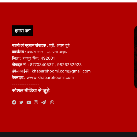
हमारा पता
स्वामी एवं प्रधान संपादक :
श्री. अजय दुबे
कार्यालय :
बजरंग नगर , आमपारा बाज़ार
जिला :
रायपुर
पिन :
492001
मोबाइल नं. :
8770340537 , 9826252923
ईमेल आईडी :
khabarbhoomi.com@gmail.com
वेबसाइट :
www.khabarbhoomi.com
---------------
सोशल मीडिया से जुड़े
WhatsApp
Facebook
Twitter
YouTube
Instagram
Telegram