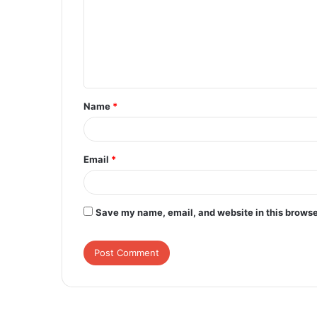
m
m
e
n
t
Name
*
*
Email
*
Save my name, email, and website in this browse