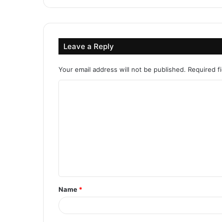
Leave a Reply
Your email address will not be published.
Required f
C
o
m
m
e
n
t
Name
*
*