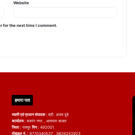
Website
r for the next time I comment.
हमारा पता
स्वामी एवं प्रधान संपादक :
श्री. अजय दुबे
कार्यालय :
बजरंग नगर , आमपारा बाज़ार
जिला :
रायपुर
पिन :
492001
मोबाइल नं. :
8770340537 , 9826252923