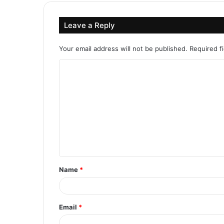
Leave a Reply
Your email address will not be published.
Required f
C
o
m
m
e
n
t
Name
*
*
Email
*