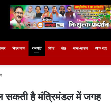
बाज़ार
फिल्म जगत
राजनीति
विदेश
खेल
खाना-ख़जाना
जीवन मंत्र
गह
ल सकती है मंत्रिमंडल में जगह