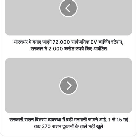
सुरक्षा एवं सामाजिक उत्तरदायित्व विकसित करने हेतु प्रत्येक
शनिवार आयोजित होगा सामुदायिक पुलिसिंग कार्यक्रम
August 6, 2026
विगत 10 दिनों में प्रदेश में 2 करोड़ 40 लाख रुपये से अधिक
के मादक पदार्थ एवं अन्य संपत्ति जब्त
भारतभर में बनाए जाएंगे 72,000 सार्वजनिक EV चार्जिंग स्टेशन,
सरकार ने 2,000 करोड़ रुपये किए आवंटित
August 6, 2026
पारंपरिक संगीत, नृत्य और लोककलाओं के माध्यम से
सांस्कृतिक आदान-प्रदान को मिला बढ़ावा
August 6, 2026
Indore Metro Update: 24 घंटे में 20 मीटर खुदाई
करेगी थाईलैंड की TBM, खुद ही तैयार करेगी कंक्रीट की
दीवारें
August 6, 2026
सरकारी राशन वितरण व्यवस्था में बड़ी मनमानी सामने आई, 1 से 15 मई
तक 370 राशन दुकानों के ताले नहीं खुले