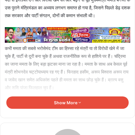
उस पुराने मंत्रिमंडल का अध्याय लगभग समाप्त हो गया है, जिसने पिछले डेढ़ दशक
तक सरकार और पार्टी संगठन, दोनों की कमान संभाली थी।
कभी ममता की सबसे भरोसेमंद टीम का हिस्सा रहे मंत्री या तो विरोधी खेमे में जा
चुके हैं, पार्टी से दूरी बना चुके हैं अथवा राजनीतिक रूप से हाशिये पर हैं। चंद्रिमा
का जाना ममता के लिए बड़ा झटका माना जा रहा है। ममता के साथ अब केवल पूर्व
मंत्री शोभनदेव चट्टोपाध्याय रह गए हैं। फिरहाद हकीम, अरूप बिश्वास अरूप राय
व जावेद खान समेत अधिकांश पहले ही ममता का साथ छोड़ चुके हैं। ब्रात्य बसु
और शशि पांजा फिलहाल चुप हैं।
सूत्रों का कहना है कि ममता-चंद्रिमा के मजबूत रिश्ते में दरार गत 22 जून को पड़ी
Show More
थी, जब न्यूटाउन के एक होटल में ऋतब्रत गुट की बैठक में चंद्रिमा के पुत्र सौरव
बोस शामिल हुए थे। उस समय चंद्रिमा ने कहा था कि यह उनके बेटे का व्यक्तिगत
निर्णय है।