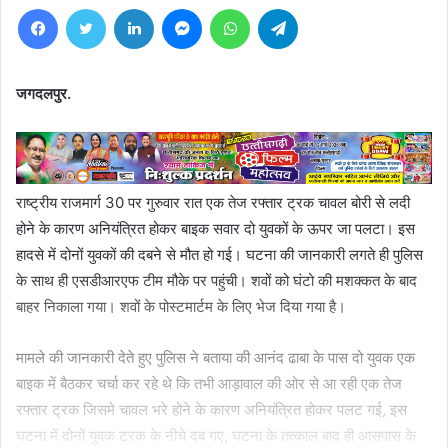
Facebook
Twitter
LinkedIn
Messenger
WhatsApp
Telegram
जगदलपुर.
राष्ट्रीय राजमार्ग 30 पर गुरुवार रात एक तेज रफ्तार ट्रक चावल बोरी से लदी
होने के कारण अनियंत्रित होकर बाइक सवार दो युवकों के ऊपर जा पलटा। इस
हादसे में दोनों युवकों की दबने से मौत हो गई। घटना की जानकारी लगते ही पुलिस
के साथ ही एसडीआरएफ टीम मौके पर पहुंची। शवों को घंटो की मशक्कत के बाद
बाहर निकाला गया। शवों के पोस्टमार्टम के लिए भेज दिया गया है।
मामले की जानकारी देते हुए पुलिस ने बताया की आनंद ढाबा के पास दो युवक एक
बाइक में बैठकर चर्चा कर रहे थे कि तभी आड़ावाल की ओर से आ रही एक तेज
रफ्तार ट्रक जिसमे चावल भरे होने के कारण अनियंत्रित होकर पलट गई, इस
घटना में दोनों युवक ट्रक के नीचे दब गए, घटना के तत्काल बाद ही आसपास के