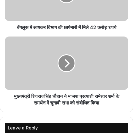
स्वस्थ युवा और विकसित भारत का संकल्प
August 9, 2026
बेंगलुरू में आयकर विभाग की छापेमारी में मिले 42 करोड़ रुपये
‘सड़क बनवाओ वरना कुर्सी से हटवा देंगे’, MP में जर्जर सड़क
पर बच्ची ने CM मोहन यादव को घेरा
August 9, 2026
मुक्तिधाम में कुत्तों का अंतिम संस्कार कराने पर कार्रवाई,
Bilaspur में टास्क कर्मी हटाया
August 9, 2026
नारायणपुर में बड़ा सर्च ऑपरेशन, 1200 घर खंगाले और 173
संदिग्धों से पूछताछ
मुख्यमंत्री शिवराजसिंह चौहान ने भाजपा प्रत्याशी रामेश्वर शर्मा के
August 9, 2026
समर्थन में चुनावी सभा को संबोधित किया
Leave a Reply