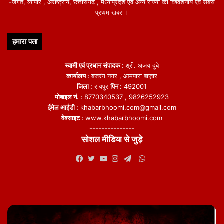
-जगत, व्यापार , अंर्राष्ट्रीय, छत्तीसगढ़ , मध्याप्रदेश एवं अन्य राज्यो की विश्वशनीय एवं सबसे
प्रथम खबर ।
हमारा पता
स्वामी एवं प्रधान संपादक :
श्री. अजय दुबे
कार्यालय :
बजरंग नगर , आमपारा बाज़ार
जिला :
रायपुर
पिन :
492001
मोबाइल नं. :
8770340537 , 9826252923
ईमेल आईडी :
khabarbhoomi.com@gmail.com
वेबसाइट :
www.khabarbhoomi.com
---------------
सोशल मीडिया से जुड़े
WhatsApp
Facebook
Twitter
YouTube
Instagram
Telegram