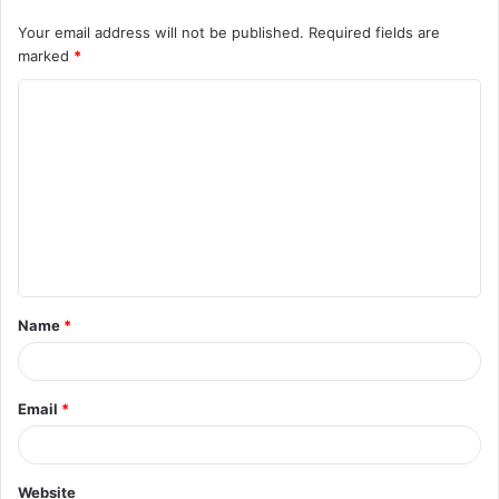
Your email address will not be published.
Required fields are
marked
*
C
o
m
m
e
n
t
Name
*
*
Email
*
Website