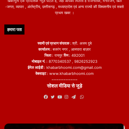
खबरभूमि एक प्रादेशिक न्यूज़ पोर्टल हैं, जहां आपको मिलती हैं राजनैतिक, मनोरंजन, खेल
-जगत, व्यापार , अंर्राष्ट्रीय, छत्तीसगढ़ , मध्याप्रदेश एवं अन्य राज्यो की विश्वशनीय एवं सबसे
प्रथम खबर ।
हमारा पता
स्वामी एवं प्रधान संपादक :
श्री. अजय दुबे
कार्यालय :
बजरंग नगर , आमपारा बाज़ार
जिला :
रायपुर
पिन :
492001
मोबाइल नं. :
8770340537 , 9826252923
ईमेल आईडी :
khabarbhoomi.com@gmail.com
वेबसाइट :
www.khabarbhoomi.com
---------------
सोशल मीडिया से जुड़े
WhatsApp
Facebook
Twitter
YouTube
Instagram
Telegram