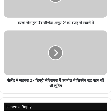
गजनी फेम प्रदीप रावत का निधन, बेटे ने बताया आखिरी पलों
का दर्द
August 6, 2026
बरखा सेनगुप्ता वेब सीरीज 'असुर 2' की वजह से खबरों में
मिनी माथुर बनीं ‘द अलायंस’ की पहली विनर, जीती ट्रॉफी और
50 लाख रुपये
August 6, 2026
इंडिया की ट्रिप पर यह बोले टॉम हॉलैंड
टॉम हॉलैंड ने 'जूम' से बातचीत में हाल ही कहा, 'मेरी ट्रिप बेहद शानदार रही। इसे
मैं ताउम्र याद रखूंगा। मैं हमेशा भारत आना चाहता था, और मुझे यह कहते हुए खुशी
हो रही है कि मैं वापस आने के लिए उत्साहित हूं। मैं बहुत प्यारे लोगों से मिला। यहां
पोलैंड में माइनस 27 डिग्री सेल्सियस में काजोल ने शिफॉन सूट पहन की
खाना बहुत अच्छा था। मेरा अच्छा समय बीता।' टॉम हॉलैंड काफी साल से इंडिया
थी शूटिंग
आने का सपना बुन रहे थे। साल 2021 में भी एक इंटरव्यू में टॉम हॉलैंड ने इंडिया
आने की इच्छा जाहिर की थी। टॉम हॉलैंड को हमेशा ही इंडिया और यहां के खाने से
लगाव रहा है। अमेरिका में भी उन्हें एक इंडियन रेस्टोरेंट में खाना खाते हुए देखा गया
Leave a Reply
था।