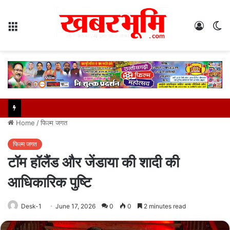
Menu
Log
S
In
sk
Home
/
फिल्म जगत
फिल्म जगत
टॉम हॉलैंड और जेंडाया की शादी की
आधिकारिक पुष्टि
Desk-1
June 17, 2026
0
0
2 minutes read