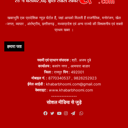
खबरभूमि एक प्रादेशिक न्यूज़ पोर्टल हैं, जहां आपको मिलती हैं राजनैतिक, मनोरंजन, खेल
-जगत, व्यापार , अंर्राष्ट्रीय, छत्तीसगढ़ , मध्याप्रदेश एवं अन्य राज्यो की विश्वशनीय एवं सबसे
प्रथम खबर ।
हमारा पता
स्वामी एवं प्रधान संपादक :
श्री. अजय दुबे
कार्यालय :
बजरंग नगर , आमपारा बाज़ार
जिला :
रायपुर
पिन :
492001
मोबाइल नं. :
8770340537 , 9826252923
ईमेल आईडी :
khabarbhoomi.com@gmail.com
वेबसाइट :
www.khabarbhoomi.com
---------------
सोशल मीडिया से जुड़े
WhatsApp
Facebook
Twitter
YouTube
Instagram
Telegram