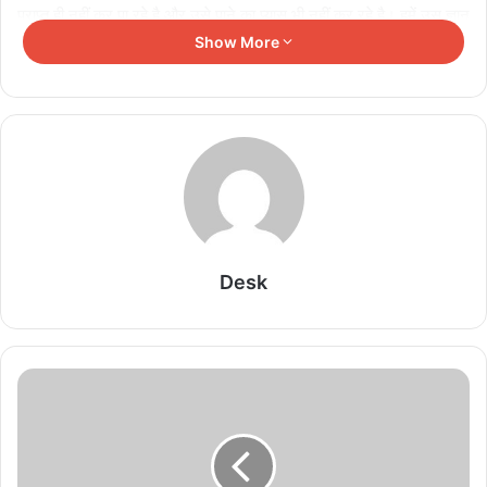
प्राप्त ही नहीं कर पा रहे है और उसे पाने का प्यास भी नहीं कर रहे है। हमें उस ज्ञान
को पाने के लिए गीता के प्रत्येक अध्यय को ध्यान से पढ?ा होगा। धर्म निरपेक्ष
Show More
कोई शब्द नहीं है, सनातन धर्म में अनिस्था के कारण आज लोग धर्म परिवर्तन कर रहे
है। इसके लिए देश के सभी राज्य सरकारों को एक साथ मिलकर विचार-विमर्श
करना चाहिए। आरक्षण क्या चीज है यह पहले हम जान लें इसके बाद इस पर बात
करें। संविधान में तो परिवर्तन होते रहेगा और केंद्र व राज्य सरकार इसका विरोध व
समर्थन भी करते रहेंगे।
Related Articles
Desk
छत्तीसगढ़ में 700 शिक्षकों का ट्रांसफर, शिक्षा विभाग में बड़े
पैमाने पर तबादले
August 8, 2026
सीड बॉल से हरियाली की ओर बढ़े पिपरिया के विद्यार्थी
August 8, 2026