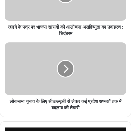
छत्तीसगढ़ में DFO ट्रांसफर की बड़ी सूची जारी, वन विभाग में
व्यापक फेरबदल
August 8, 2026
खड़गे के पत्र पर भाजपा सांसदों की आलोचना असहिष्णुता का उदाहरण :
चिदंबरम
Durg में अवैध खनिज परिवहन करने वाले वाहनों पर शिकंजा,
लगाया गया भारी जुर्माना
August 8, 2026
महतारी वंदन की 1,000 रुपये की मदद बनी प्रीति के
आत्मनिर्भर बनने की ताकत
August 8, 2026
धमतरी में शव दफनाने को लेकर बवाल, हिंदू रीति-रिवाज से
अंतिम संस्कार पर बनी सहमति
लोकसभा चुनाव के लिए सीडब्ल्यूसी से लेकर कई प्रदेश अध्यक्षों तक में
August 8, 2026
बदलाव की तैयारी
लेकिन बीपी सिंह ने आरक्षण को लेकर एक अध्यान किया था और उसके बाद उसने