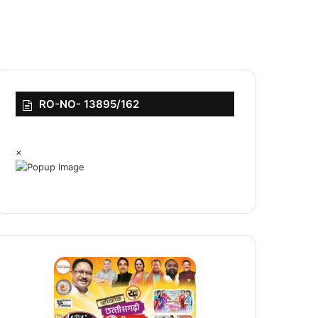
RO-NO- 13895/162
×