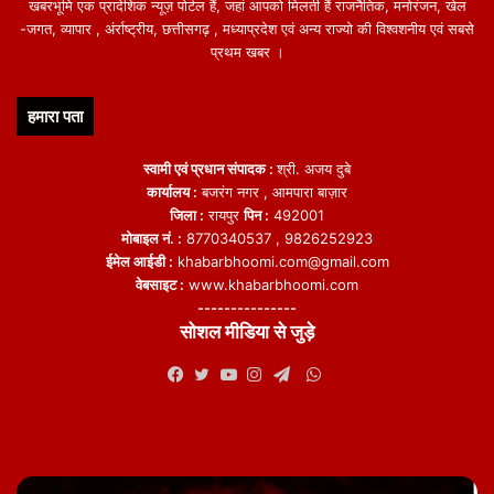
खबरभूमि एक प्रादेशिक न्यूज़ पोर्टल हैं, जहां आपको मिलती हैं राजनैतिक, मनोरंजन, खेल
-जगत, व्यापार , अंर्राष्ट्रीय, छत्तीसगढ़ , मध्याप्रदेश एवं अन्य राज्यो की विश्वशनीय एवं सबसे
प्रथम खबर ।
हमारा पता
स्वामी एवं प्रधान संपादक :
श्री. अजय दुबे
कार्यालय :
बजरंग नगर , आमपारा बाज़ार
जिला :
रायपुर
पिन :
492001
मोबाइल नं. :
8770340537 , 9826252923
ईमेल आईडी :
khabarbhoomi.com@gmail.com
वेबसाइट :
www.khabarbhoomi.com
---------------
सोशल मीडिया से जुड़े
WhatsApp
Facebook
Twitter
YouTube
Instagram
Telegram