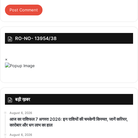
अध्यापन कार्य में संलग्न किए जाने की आवश्यकता है। वनवासियों को भूमि पट्टे देने
में सैटेलाइट इमेज को प्रूफ़ के तौर पर मान्य किए जाने के लिए भी जनजातीय कार्य
विभाग के मंत्री डॉ. विजय शाह की पहल को सराहा गया। मंत्री डॉ. शाह ने कहा कि
विभाग के सभी संभागीय अधिकारियों एवं कलेक्टर और विधायकगणों और कलेक्टर
के साथ संयुक्त बैठक कर जनजातीय कार्य विभाग से संबंधित विभिन्न योजनाओं का
RO-NO- 13954/38
लाभ जनजाति वर्ग को मिले यह सुनिश्चित किया जाए।
×
बड़ी ख़बर
top-news
August 6, 2026
आज का राशिफल 7 अगस्त 2026: इन राशियों की चमकेगी किस्मत, जानें करियर,
कारोबार और धन लाभ का हाल
August 6, 2026