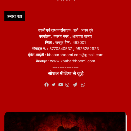
हमारा पता
स्वामी एवं प्रधान संपादक :
श्री. अजय दुबे
कार्यालय :
बजरंग नगर , आमपारा बाज़ार
जिला :
रायपुर
पिन :
492001
मोबाइल नं. :
8770340537 , 9826252923
ईमेल आईडी :
khabarbhoomi.com@gmail.com
वेबसाइट :
www.khabarbhoomi.com
---------------
सोशल मीडिया से जुड़े
WhatsApp
Facebook
Twitter
YouTube
Instagram
Telegram