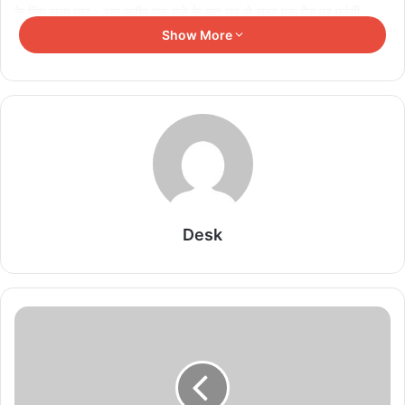
के लिए चला गया। रात करीब एक बजे के बाद घर से बाहर एक पेड़ पर फांसी
लगाकर आत्महत्या कर ली, सुबह करीब तीन बजे जब भगवान की मां बाहर निकली
Show More
तो बेटे को फंदे में लटके देखा। जिसके बाद उसने घर के अन्य लोगों को सूचना
दी।
Related Articles
बैलाडीला के लौह अयस्क की ताकत से जापान को मिली नई
राह, बस्तर का बढ़ा मान
August 9, 2026
Desk
शिक्षा के क्षेत्र में उत्कृष्ट कार्य के लिए श्रीमती रुपिका लॉरेंस
सम्मानित
August 9, 2026
छत्तीसगढ़ में 700 शिक्षकों का ट्रांसफर, शिक्षा विभाग में बड़े
पैमाने पर तबादले
August 8, 2026