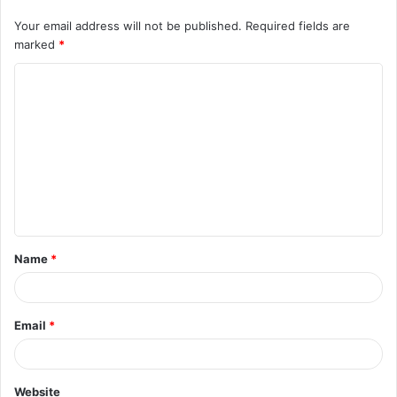
Your email address will not be published.
Required fields are
marked
*
C
o
m
m
e
n
t
Name
*
*
Email
*
Website