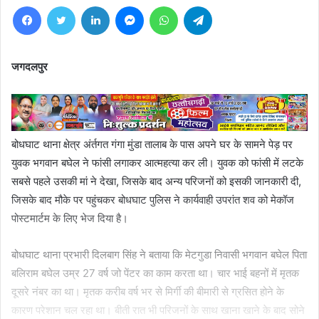
Facebook
Twitter
LinkedIn
Messenger
WhatsApp
Telegram
जगदलपुर
बोधघाट थाना क्षेत्र अंर्तगत गंगा मुंडा तालाब के पास अपने घर के सामने पेड़ पर
युवक भगवान बघेल ने फांसी लगाकर आत्महत्या कर ली। युवक को फांसी में लटके
सबसे पहले उसकी मां ने देखा, जिसके बाद अन्य परिजनों को इसकी जानकारी दी,
जिसके बाद मौके पर पहुंचकर बोधघाट पुलिस ने कार्यवाही उपरांत शव को मेकॉज
पोस्टमार्टम के लिए भेज दिया है।
बोधघाट थाना प्रभारी दिलबाग सिंह ने बताया कि मेटगुडा निवासी भगवान बघेल पिता
बलिराम बघेल उम्र 27 वर्ष जो पेंटर का काम करता था। चार भाई बहनों में मृतक
दूसरे नंबर का था। मृतक करीब वर्ष भर से मिर्गी की बीमारी से ग्रसित होने के
कारण परेशान चल रहा था। बीती रात भी परिजनों के साथ खाना खाने के बाद सोने