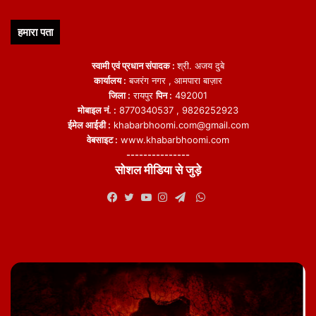
हमारा पता
स्वामी एवं प्रधान संपादक :
श्री. अजय दुबे
कार्यालय :
बजरंग नगर , आमपारा बाज़ार
जिला :
रायपुर
पिन :
492001
मोबाइल नं. :
8770340537 , 9826252923
ईमेल आईडी :
khabarbhoomi.com@gmail.com
वेबसाइट :
www.khabarbhoomi.com
---------------
सोशल मीडिया से जुड़े
WhatsApp
Facebook
Twitter
YouTube
Instagram
Telegram