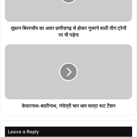
सीड बॉल से हरियाली की ओर बढ़े पिपरिया के विद्यार्थी
August 8, 2026
तूफान बिपरजॉय का असर छत्तीसगढ़ से होकर गुजरने वाली तीन ट्रेनों
पर भी पड़ेगा
छत्तीसगढ़ में DFO ट्रांसफर की बड़ी सूची जारी, वन विभाग में
व्यापक फेरबदल
August 8, 2026
Durg में अवैध खनिज परिवहन करने वाले वाहनों पर शिकंजा,
लगाया गया भारी जुर्माना
August 8, 2026
केदारनाथ-बदरीनाथ, गंगोत्री चार धाम यात्रा रूट टेंशन
Leave a Reply