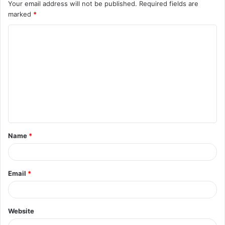
Your email address will not be published.
Required fields are
marked
*
C
o
m
m
e
n
t
Name
*
*
Email
*
Website