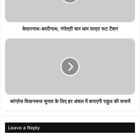
August 9, 2026
उपमुख्यमंत्री विजय शर्मा ने युवा मंच में किया सम्मानित
केदारनाथ-बदरीनाथ, गंगोत्री चार धाम यात्रा रूट टेंशन
August 9, 2026
NH की स्ट्रीट लाइटें हुईं गायब, 20 फीट ऊंचाई से उतरीं तो
जिम्मेदारों को भनक क्यों नहीं लगी?
August 9, 2026
सांसद संजय सिंह के बयान पर CM साय का पलटवार, डबल
इंजन सरकार को बताया विकास की वजह
कांग्रेस विधानसभा चुनाव के लिए हर अंचल में कराएगी राहुल की सभायें
August 9, 2026
Leave a Reply