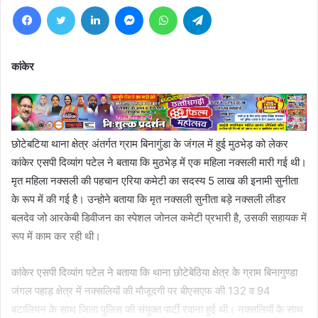
Facebook
Twitter
LinkedIn
Messenger
WhatsApp
Telegram
कांकेर
छोटेबटिया थाना क्षेत्र अंतर्गत ग्राम बिनागुंडा के जंगल में हुई मुठभेड़ को लेकर
कांकेर एसपी दिव्यांग पटेल ने बताया कि मुठभेड़ में एक महिला नक्सली मारी गई थी।
मृत महिला नक्सली की पहचान एरिया कमेटी का सदस्य 5 लाख की इनामी सुनीता
के रूप में की गई है। उन्होने बताया कि मृत नक्सली सुनीता बड़े नक्सली लीडर
बलदेव जो आरकेबी डिवीजन का स्पेशल जोनल कमेटी प्रभारी है, उसकी सहायक में
रूप में काम कर रही थी।
कांकेर एसपी दिव्यांग पटेल ने बताया कि थाना छोटेबेठिया क्षेत्र के ग्राम बिनागुण्डा
जंगल पहाड़ क्षेत्र में नक्सलियों की मौजूदगी पर बीएसएफ की 132 व 94
बटालियन के साथ जिला पुलिस की संयुक्त पार्टी रवाना हुई थी। नक्सलियों के साथ