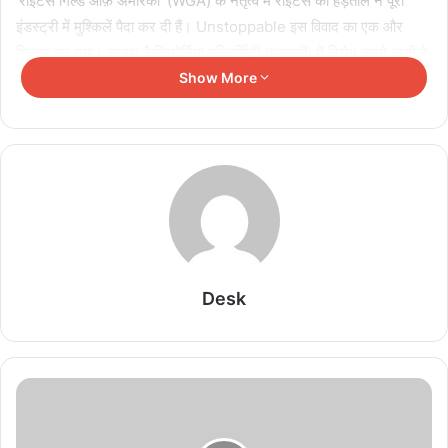
'राइटर्स गिल्ड ऑफ़ अमेरिका' (WGA) के नेतृत्व में राइटर्स की हड़ताल ने पूरी
इंडस्ट्री में मुश्किलें पैदा कर दी हैं। Unstoppable इस विवाद का एक और
शिकार बन गया। साउथ कैलिफोर्निया यूनिवर्सिटी (यूएससी) में विरोध करने वालों ने
टीम को अपने काम को रोकने के लिए मजबूर किया, जहां फिल्म की शूटिंग हो रही
Show More
थी। हड़ताल ने फिल्म के कई पहलुओं को प्रभावित करते हुए अजीब माहौल पैदा कर
दिया है। हाल ही में, बेन एफ्लेक ने इस बारे में जानकारी दी, जो जेनिफर लोपेज के
पति हैं।
Related Articles
असम बाढ़ पीड़ितों की मदद को समय रैना ने दिए 10 लाख,
सीएम ने की तारीफ
Desk
August 8, 2026
लोकेश कनगराज की ‘DC’ में एक्शन, रोमांस और बदले का खूनी
खेल देखने को मिलेगा
August 8, 2026