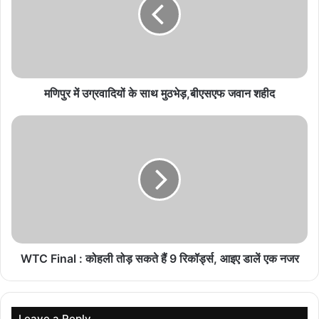
‘रामायणम्’ की भारत से पहले विदेशों में होगी रिलीज, जानें नमित
मल्होत्रा ने क्यों लिया फैसला
August 8, 2026
टॉप एक्टर पर प्राइवेट डिटेक्टिव का बड़ा दावा, शादी और रिश्ते
मणिपुर में उग्रवादियों के साथ मुठभेड़,बीएसएफ जवान शहीद
को लेकर खुलासा
August 7, 2026
₹370 बिरयानी विवाद के बाद कॉमेडियन प्रणीत मोरे की
वापसी
August 7, 2026
रुपाली गांगुली ने PM मोदी का किया खुलकर समर्थन, बोलीं-
‘काश वह तानाशाह होते’
August 7, 2026
WTC Final : कोहली तोड़ सकते हैं 9 रिकॉर्ड्स, आइए डालें एक नजर
'अनस्टॉपेबल' सहित कई फिल्मों की शूटिंग पर असर
Leave a Reply