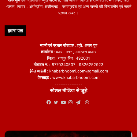
खबरभूमि एक प्रादेशिक न्यूज़ पोर्टल हैं, जहां आपको मिलती हैं राजनैतिक, मनोरंजन, खेल
-जगत, व्यापार , अंर्राष्ट्रीय, छत्तीसगढ़ , मध्याप्रदेश एवं अन्य राज्यो की विश्वशनीय एवं सबसे
प्रथम खबर ।
हमारा पता
स्वामी एवं प्रधान संपादक :
श्री. अजय दुबे
कार्यालय :
बजरंग नगर , आमपारा बाज़ार
जिला :
रायपुर
पिन :
492001
मोबाइल नं. :
8770340537 , 9826252923
ईमेल आईडी :
khabarbhoomi.com@gmail.com
वेबसाइट :
www.khabarbhoomi.com
---------------
सोशल मीडिया से जुड़े
WhatsApp
Facebook
Twitter
YouTube
Instagram
Telegram