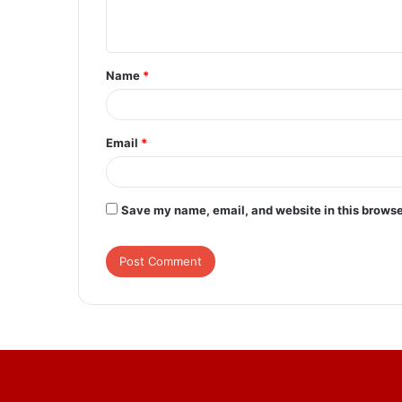
n
t
Name
*
*
Email
*
Save my name, email, and website in this browse