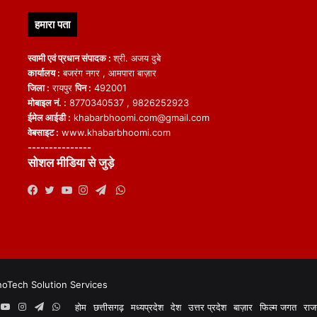
हमारा पता
स्वामी एवं प्रधान संपादक :
श्री. अजय दुबे
कार्यालय :
बजरंग नगर , आमपारा बाज़ार
जिला :
रायपुर
पिन :
492001
मोबाइल नं. :
8770340537 , 9826252923
ईमेल आईडी :
khabarbhoomi.com@gmail.com
वेबसाइट :
www.khabarbhoomi.com
---------------
सोशल मीडिया से जुड़े
WhatsApp
Facebook
Twitter
YouTube
Instagram
Telegram
noTech Solution Services
book
witter
YouTube
Instagram
Telegram
WhatsApp
होम
छत्तीसगढ़
मध्यप्रदेश
देश
उत्तर प्रदेश
बाज़ार
फिल्म जगत
राज