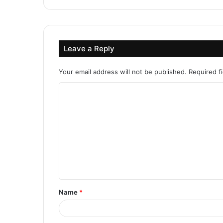
Leave a Reply
Your email address will not be published.
Required f
C
o
m
m
e
n
t
Name
*
*