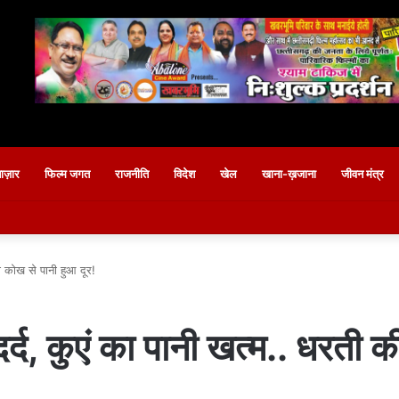
बाज़ार
फिल्म जगत
राजनीति
विदेश
खेल
खाना-ख़जाना
जीवन मंत्र
ी कोख से पानी हुआ दूर!
र्द, कुएं का पानी खत्म.. धरती 