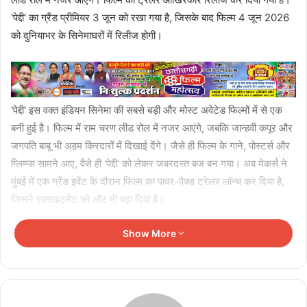
'पेद्दी' का ग्रैंड प्रीमियर 3 जून को रखा गया है, जिसके बाद फिल्म 4 जून 2026
को दुनियाभर के सिनेमाघरों में रिलीज होगी।
'पेद्दी' इस वक्त इंडियन सिनेमा की सबसे बड़ी और मोस्ट अवेटेड फिल्मों में से एक
बनी हुई है। फिल्म में राम चरण लीड रोल में नजर आएंगे, जबकि जान्हवी कपूर और
जगपति बाबू भी अहम किरदारों में दिखाई देंगे। जैसे ही फिल्म के गाने, पोस्टर्स और
ग्लिम्प्स सामने आए, वैसे ही 'पेद्दी' को लेकर जबरदस्त बज बन गया। अब मेकर्स ने
मुंबई में एक ग्रैंड इवेंट के दौरान फिल्म का पावर-पैक्ड ट्रेलर लॉन्च कर दिया है,
जिसने एक्साइटमेंट को और भी बढ़ा दिया है।
'पेद्दी' का ट्रेलर एक बड़े सिनेमैटिक स्पेक्टेकल की झलक देता है। इसमें इमोशन्स,
Show More
एक्शन और देसी मिट्टी से जुड़ी कहानी देखने को मिलती है, जहां खेल लोगों की
जिंदगी और कल्चर का अहम हिस्सा हैं। इससे पहले मेकर्स राम चरण के पेड्डी
पहलवान और क्रिकेटर वाले लुक को रिवील कर चुके थे, लेकिन ट्रेलर में दर्शकों
को उनका बिल्कुल नया अंदाज़ देखने मिला। ट्रेलर में राम चरण तीन अलग-अलग