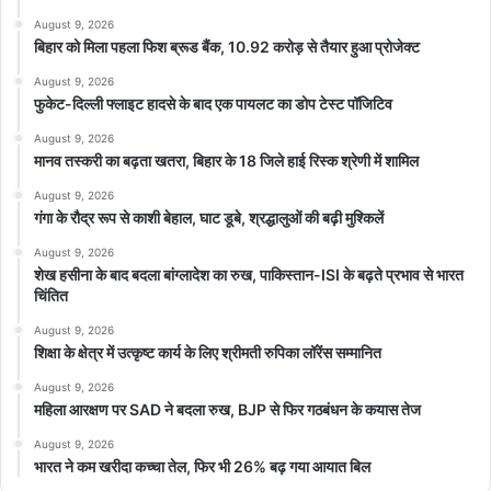
कोल्ला का है, एडिटिंग नवीन नूली ने की है और वी. वाई. प्रवीण कुमार एग्जीक्यूटिव
August 9, 2026
प्रोड्यूसर हैं।
बिहार को मिला पहला फिश ब्रूड बैंक, 10.92 करोड़ से तैयार हुआ प्रोजेक्ट
August 9, 2026
पेड्डी को नॉर्थ इंडिया में जियो स्टूडियोज रिलीज करेगा। धुरंधर, धुरंधर द रिवेंज
फुकेट-दिल्ली फ्लाइट हादसे के बाद एक पायलट का डोप टेस्ट पॉजिटिव
और राजा शिवाजी की शानदार सफलता के बाद अब इस फिल्म को लेकर भी
August 9, 2026
जबरदस्त उम्मीदें हैं। फिल्म का वर्ल्ड प्रीमियर 3 जून 2026 को होगा, जबकि 4
मानव तस्करी का बढ़ता खतरा, बिहार के 18 जिले हाई रिस्क श्रेणी में शामिल
जून 2026 को यह दुनियाभर के सिनेमाघरों में रिलीज की जाएगी।
August 9, 2026
गंगा के रौद्र रूप से काशी बेहाल, घाट डूबे, श्रद्धालुओं की बढ़ी मुश्किलें
August 9, 2026
शेख हसीना के बाद बदला बांग्लादेश का रुख, पाकिस्तान-ISI के बढ़ते प्रभाव से भारत
चिंतित
August 9, 2026
top-news
शिक्षा के क्षेत्र में उत्कृष्ट कार्य के लिए श्रीमती रुपिका लॉरेंस सम्मानित
August 9, 2026
महिला आरक्षण पर SAD ने बदला रुख, BJP से फिर गठबंधन के कयास तेज
August 9, 2026
भारत ने कम खरीदा कच्चा तेल, फिर भी 26% बढ़ गया आयात बिल