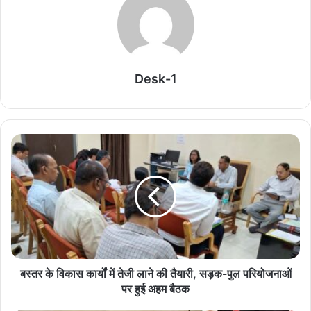
स्पोर्ट्स और तीन पूरी तरह अलग अवतारों में नजर आ रहे हैं, जिसने फैंस की
एक्साइटमेंट को अगले लेवल पर पहुंचा दिया है
Related Articles
Desk-1
मृणाल ठाकुर और यशस्वी जायसवाल के रिश्ते की चर्चा तेज,
एक्ट्रेस ने अब कही ये बात
August 9, 2026
असम बाढ़ पीड़ितों की मदद को समय रैना ने दिए 10 लाख,
सीएम ने की तारीफ
August 8, 2026
लोकेश कनगराज की ‘DC’ में एक्शन, रोमांस और बदले का खूनी
खेल देखने को मिलेगा
बस्तर के विकास कार्यों में तेजी लाने की तैयारी, सड़क-पुल परियोजनाओं
August 8, 2026
पर हुई अहम बैठक