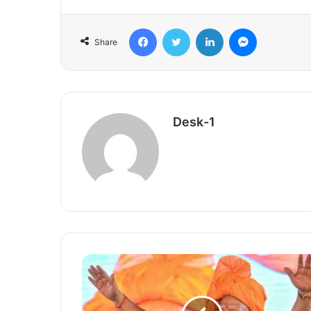
Facebook
Twitter
LinkedIn
Messenger
Share
Desk-1