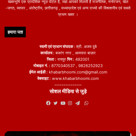
खबरभूमि एक प्रादेशिक न्यूज़ पोर्टल हैं, जहां आपको मिलती हैं राजनैतिक, मनोरंजन, खेल
-जगत, व्यापार , अंर्राष्ट्रीय, छत्तीसगढ़ , मध्याप्रदेश एवं अन्य राज्यो की विश्वशनीय एवं सबसे
प्रथम खबर ।
हमारा पता
स्वामी एवं प्रधान संपादक :
श्री. अजय दुबे
कार्यालय :
बजरंग नगर , आमपारा बाज़ार
जिला :
रायपुर
पिन :
492001
मोबाइल नं. :
8770340537 , 9826252923
ईमेल आईडी :
khabarbhoomi.com@gmail.com
वेबसाइट :
www.khabarbhoomi.com
---------------
सोशल मीडिया से जुड़े
WhatsApp
Facebook
Twitter
YouTube
Instagram
Telegram