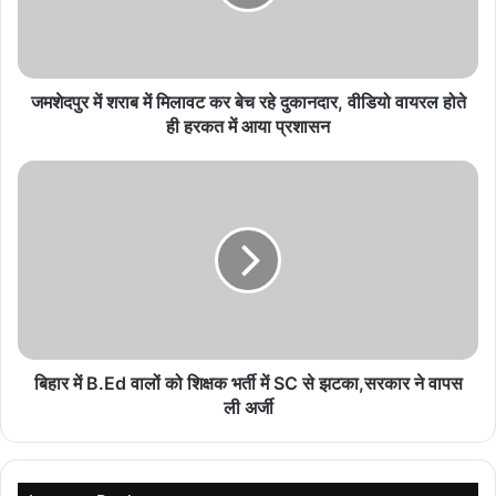
झारखंड में JPSC पर घमासान, सरकार ED-CID जांच को
तैयार; CBI जांच पर अड़े छात्र
August 10, 2026
जमशेदपुर में शराब में मिलावट कर बेच रहे दुकानदार, वीडियो वायरल होते
ही हरकत में आया प्रशासन
बता दें कि वर्ष 2014 के चुनाव के दौरान हेमंत सोरेन अपनी पार्टी के प्रत्याशी के
पक्ष में चुनाव प्रचार करने गए थे। उस दौरान आदित्यपुर थाना में उनपर चुनाव
आचार संहिता उल्लंघन करने का मामला दर्ज किया गया था।
इस मामले की सुनवाई पश्चिमी सिंहभूम जिले की सिविल कोर्ट में चल रही है।
याचिका में निचली अदालत में चल रही रोक लगाने और प्राथमिकी निरस्त करने की
मांग की गई है।
रांची जमीन घोटाले में ईडी के समन के खिलाफ भी सुनवाई
बिहार में B.Ed वालों को शिक्षक भर्ती में SC से झटका,सरकार ने वापस
ली अर्जी
गौरतलब है कि मुख्‍यमंत्री हेमंत सोरेन इन दिनों एक के बाद एक मामलों में उलझे हुए
हैं। एक तो रांची जीमन घोटाले में ईडी के समन के खिलाफ उनका मामला कोर्ट में
सुनवाई के सूचीबद्ध है, जिस पर 6 अक्‍टूबर के बाद अब 11 अक्‍टूबर को सुनवाई