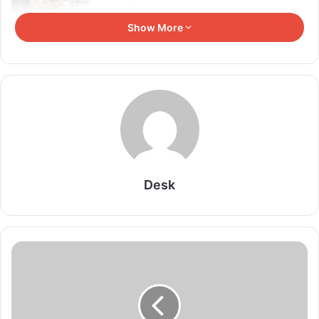
August 10, 2026
Show More
रांची में छात्रों का बड़ा प्रदर्शन जारी, JPSC-JSSC-CGL
परीक्षा रद्द करने की मांग; क्रांति गीतों से गूंजा शहर
August 10, 2026
12-12 लाख में रटवाए गए CGL के 65 सवाल, CID की
पूछताछ में सामने आया खेल
August 10, 2026
रांची में छात्रों का विधानसभा घेराव, तीन बैरिकेडिंग लांघे;
Desk
देवेंद्रनाथ महतो भी पहुंचे
August 10, 2026
शिक्षा सुधार पर बड़ा फैसला: चार विभाग मिलकर बनाएंगे छात्र
कल्याण निदेशालय
August 10, 2026