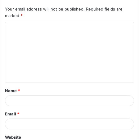
Your email address will not be published.
Required fields are
marked
*
C
o
m
m
e
n
t
Name
*
*
Email
*
Website