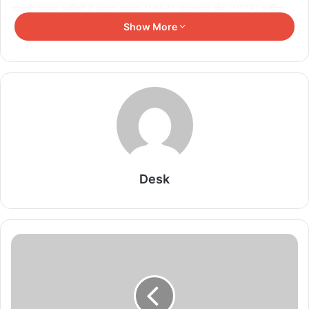
उनकी प्रमुख कृतियों में आगरा बाजार (1954) चरणदास चोर (1975) शामिल
है। राज्य शासन द्वारा रंगकर्म के क्षेत्र में हबीब तनवीर के योगदानों को अक्षुण्ण बनाये
Show More
रखने के लिए उनके नाम से पुरस्कार प्रदान करने की भी घोषणा की है।
Related Articles
छत्तीसगढ़ में लोक अदालत का बड़ा संदेश, समझौते के मामलों में
बैंकों से ब्याज में रियायत की अपील
August 7, 2026
Desk
समाज की एकजुटता ही विकास की सबसे बड़ी ताकत: राजेश
अग्रवाल
August 7, 2026
छत्तीसगढ़ में बाढ़ से टूटी पुलिया की होगी मरम्मत, कलेक्टर ने
मौके पर पहुंचकर लिया जायजा
August 7, 2026