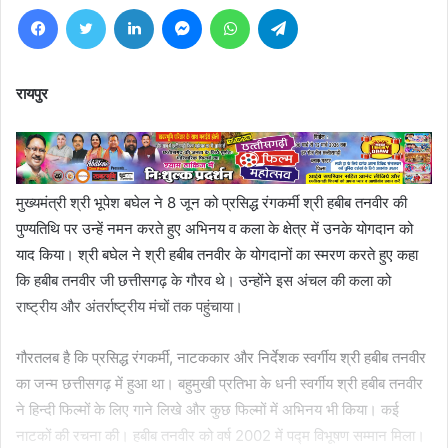
Facebook
Twitter
LinkedIn
Messenger
WhatsApp
Telegram
रायपुर
मुख्यमंत्री श्री भूपेश बघेल ने 8 जून को प्रसिद्ध रंगकर्मी श्री हबीब तनवीर की
पुण्यतिथि पर उन्हें नमन करते हुए अभिनय व कला के क्षेत्र में उनके योगदान को
याद किया। श्री बघेल ने श्री हबीब तनवीर के योगदानों का स्मरण करते हुए कहा
कि हबीब तनवीर जी छत्तीसगढ़ के गौरव थे। उन्होंने इस अंचल की कला को
राष्ट्रीय और अंतर्राष्ट्रीय मंचों तक पहुंचाया।
गौरतलब है कि प्रसिद्ध रंगकर्मी, नाटककार और निर्देशक स्वर्गीय श्री हबीब तनवीर
का जन्म छत्तीसगढ़ में हुआ था। बहुमुखी प्रतिभा के धनी स्वर्गीय श्री हबीब तनवीर
ने हिन्दी फिल्मों के लिए गाने लिखे और कुछ फिल्मों में अभिनय भी किया। कई
नाटकों की रचना की। हबीब तनवीर को वर्ष 2002 में पद्म विभूषण सम्मान मिला।