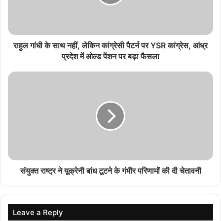
पर्यटन एवं संस्कृति मंत्री राजेश अग्रवाल ने दिया स्वदेशी
अपनाने का संदेश
August 7, 2026
राहुल गांधी के साथ नहीं, लेकिन कांग्रेसी पैटर्न पर YSR कांग्रेस, आंध्र
प्रदेश में ओल्ड पेंशन पर बड़ा फैसला
GPM में होगा राज्य स्तरीय खेल महाकुंभ, 18 से 21 अगस्त
तक 26वीं शालेय क्रीड़ा प्रतियोगिता का आयोजन
August 7, 2026
छत्तीसगढ़ में सूखे जैसे हालात की आहट, बारिश रुकने से धान
की फसल पर संकट गहराया
August 7, 2026
संयुक्त राष्ट्र ने यूक्रेनी बांध टूटने के गंभीर परिणामों की दी चेतावनी
Leave a Reply