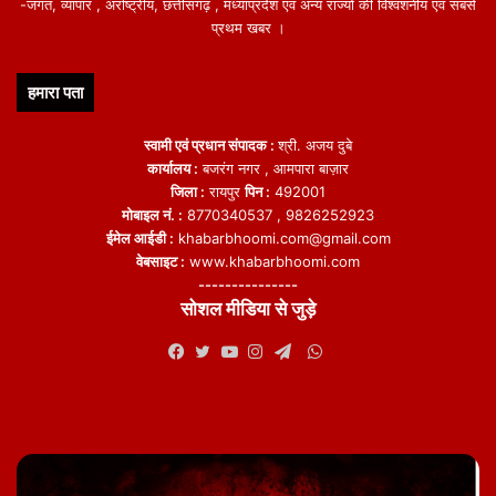
-जगत, व्यापार , अंर्राष्ट्रीय, छत्तीसगढ़ , मध्याप्रदेश एवं अन्य राज्यो की विश्वशनीय एवं सबसे
प्रथम खबर ।
हमारा पता
स्वामी एवं प्रधान संपादक :
श्री. अजय दुबे
कार्यालय :
बजरंग नगर , आमपारा बाज़ार
जिला :
रायपुर
पिन :
492001
मोबाइल नं. :
8770340537 , 9826252923
ईमेल आईडी :
khabarbhoomi.com@gmail.com
वेबसाइट :
www.khabarbhoomi.com
---------------
सोशल मीडिया से जुड़े
WhatsApp
Facebook
Twitter
YouTube
Instagram
Telegram