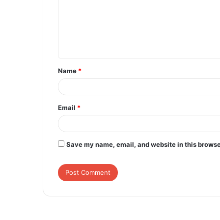
m
e
n
t
Name
*
*
Email
*
Save my name, email, and website in this browse