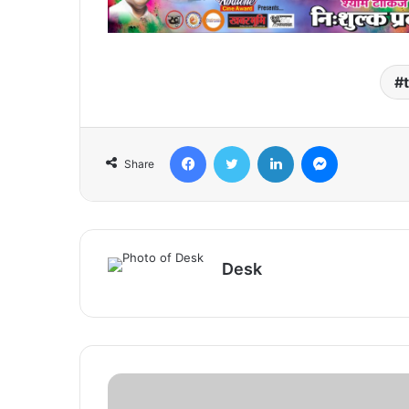
Facebook
Twitter
LinkedIn
Messenger
Share
Desk