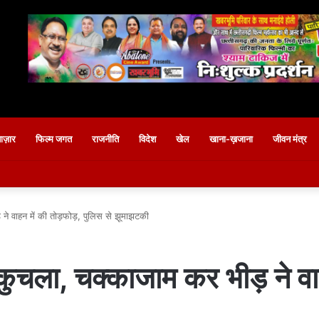
बाज़ार
फिल्म जगत
राजनीति
विदेश
खेल
खाना-ख़जाना
जीवन मंत्र
ने वाहन में की तोड़फोड़, पुलिस से झूमाझटकी
 कुचला, चक्काजाम कर भीड़ ने वा