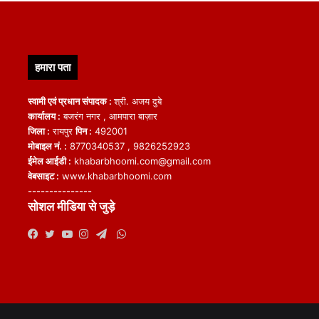
हमारा पता
स्वामी एवं प्रधान संपादक :
श्री. अजय दुबे
कार्यालय :
बजरंग नगर , आमपारा बाज़ार
जिला :
रायपुर
पिन :
492001
मोबाइल नं. :
8770340537 , 9826252923
ईमेल आईडी :
khabarbhoomi.com@gmail.com
वेबसाइट :
www.khabarbhoomi.com
---------------
सोशल मीडिया से जुड़े
WhatsApp
Facebook
Twitter
YouTube
Instagram
Telegram